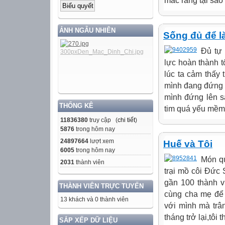
mắc rằng tại sao
ẢNH NGẪU NHIÊN
Sống đủ để l
Đủ tự 
lực hoàn thành t
lúc ta cảm thấy 
mình đang đứng ở
mình đứng lên s
THỐNG KÊ
tim quá yếu mềm 
11836380
truy cập (
chi tiết
)
5876
trong hôm nay
24897664
lượt xem
Huế và Tôi
6005
trong hôm nay
Món qu
2031
thành viên
trại mồ côi Đức 
gần 100 thành v
THÀNH VIÊN TRỰC TUYẾN
cùng cha mẹ để
13 khách và 0 thành viên
với mình mà trâ
tháng trở lại,tôi
SẮP XẾP DỮ LIỆU