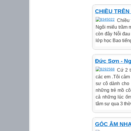
CHIỀU TRÊN
Chiều 
Ngôi miếu trầm 
còn đây Nỗi đau 
lớp học Bao tiếng
Đức Sơn - Ng
Cứ 2 t
các em .Tôi cảm
sư cô dành cho 
những trẻ mồ cô
cả những lúc ốm
tâm sự qua 3 thời
GÓC ÂM NH