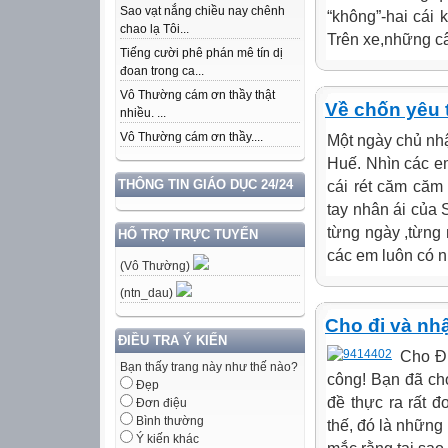
Sao vạt nắng chiều nay chênh
“không”-hai cái 
chao lạ Tôi...
Trên xe,những câ
Tiếng cười phê phán mê tín dị
đoan trong ca...
Vô Thường cám ơn thầy thật
Về chốn yêu
nhiều. ...
Vô Thường cám ơn thầy....
Một ngày chủ nh
Huế. Nhìn các e
THÔNG TIN GIÁO DỤC 24/24
cái rét căm căm
tay nhân ái của 
từng ngày ,từng 
HỔ TRỢ TRỰC TUYẾN
các em luôn có n
(Vô Thường)
(ntn_dau)
Cho đi và nhậ
ĐIỀU TRA Ý KIẾN
Cho Đi
Bạn thấy trang này như thế nào?
công! Bạn đã ch
Đẹp
đề thực ra rất 
Đơn điệu
Bình thường
thế, đó là nhữn
Ý kiến khác