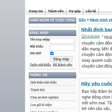
Trang chủ
Thành viên
Trợ giúp
Liên hệ
Gốc
>
Hành trình 
DANH NGÔN VỀ CUỘC SỐNG
Nhất định bạ
ĐĂNG NHẬP
" Nhấ
Tên truy nhập
chuyện cảm động
Mật khẩu
dân mạng. Mới đ
Ghi nhớ
chuyện cảm động
xoay quanh cuộc
Quên mật khẩu
ĐK thành viên
chuyện cảm động 
THÔNG TIN
Giới thiệu bản thân
Hãy yêu cuộ
Thành tích
Bạn hãy thầm bi
nghe tiếng chim
Chia sẻ kinh nghiệm
mỗi sớm mai. Tậ
Lưu giữ kỉ niệm
trở nên sâu sắc, 