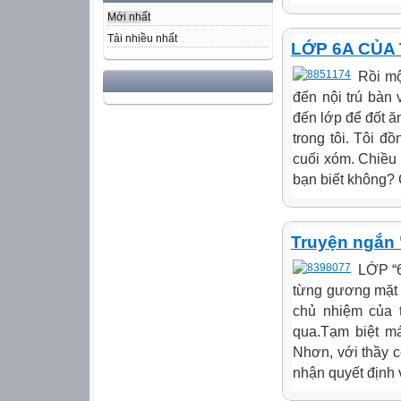
Mới nhất
Tải nhiều nhất
LỚP 6A CỦA T
Rồi mộ
đến nội trú bàn 
đến lớp để đốt 
trong tôi. Tôi đ
cuối xóm. Chiều 
bạn biết không? 
Truyện ngắn 
LỚP “6
từng gương mặt t
chủ nhiệm của 
qua.Tạm biệt má
Nhơn, với thầy c
nhận quyết định 