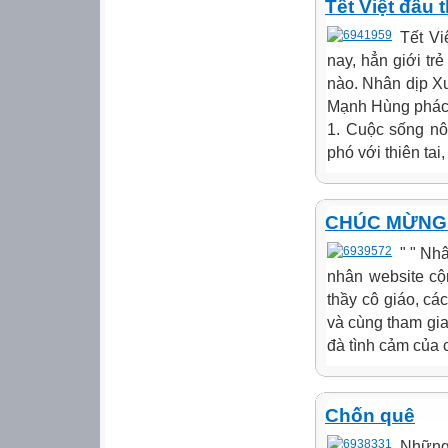
Tết Việt đầu 
Tết Vi
nay, hẳn giới tr
nào. Nhân dịp X
Mạnh Hùng phác t
1. Cuộc sống nô
phó với thiên tai,
CHÚC MỪNG N
" " Nh
nhân website cộn
thầy cô giáo, c
và cùng tham gi
đà tình cảm của 
Chốn quê
Những 