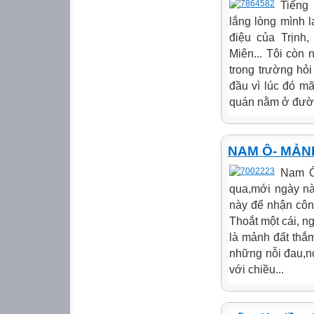
Tiếng
lắng lòng mình 
điệu của Trịn
Miên... Tôi còn
trong trường hỏ
đầu vì lúc đó mã
quán nằm ở đườn
NAM Ô- MẢN
Nam Ô 
qua,mới ngày nà
này để nhận côn
Thoắt một cái, n
là mảnh đất thắ
những nỗi đau,nơ
với chiều...