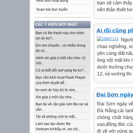
Hình ảnh hoạt động
bạn sẽ cảm thấy
nên thân thiết hơ
Soạn bài trực tuyến
CÁC Ý KIẾN MỚI NHẤT
Ai rồi cũng p
Bạn có file tranh này cho mình
xin đc ko?...
Người
Em em chuyên , có nhiều trong
chao nghiêng, x
đó có...
yên cùng đất nâu
mình xin góp ý một câu nha =)):
ông nội mất khi 
Với...
dưới trường chu
Có ai biết đổi swf sang fla ko?...
12, và vướng thi 
Bạn cần kích hoạt Flash Player
của trình duyệt để...
ko xem đc hủy bỏ là vừa...
Đại Sơn ngày
Xin góp ý một câu nha ...
Đại Sơn ngày về
Bạn tải về cần giải nén file rar và
cần...
Đà Nẵng,cái lạn
Tải về phông chữ bị mất...
chóng chất hàng
xao,đông đúc củ
Làm sao tạo được file
Vietnam.hif thầy ơi. xin chỉ...
đi về với vùng 