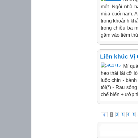
một. Ngôi nhà b
mùa cuối năm. A
trong khoảnh khắc
trong chiều ba 
găm vào tiềm thứ
Liên khúc Vị
Mì quả
heo thái lát cỡ l
luộc chín - bán
tỏi(*) - Rau sốn
chế biến + ướp th
.
1
2
3
4
5