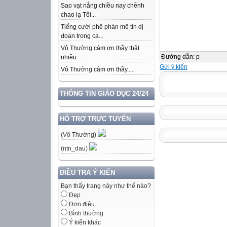
Sao vạt nắng chiều nay chênh
chao lạ Tôi...
Tiếng cười phê phán mê tín dị
đoan trong ca...
Vô Thường cám ơn thầy thật
Đường dẫn
:
p
nhiều. ...
Gửi ý kiến
Vô Thường cám ơn thầy....
THÔNG TIN GIÁO DỤC 24/24
HỔ TRỢ TRỰC TUYẾN
(Vô Thường)
(ntn_dau)
ĐIỀU TRA Ý KIẾN
Bạn thấy trang này như thế nào?
Đẹp
Đơn điệu
Bình thường
Ý kiến khác