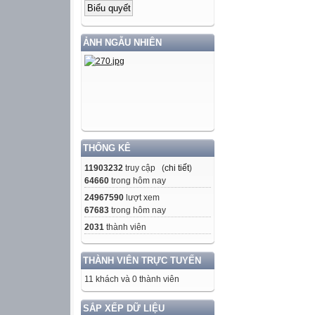
ẢNH NGẪU NHIÊN
THỐNG KÊ
11903232
truy cập (
chi tiết
)
64660
trong hôm nay
24967590
lượt xem
67683
trong hôm nay
2031
thành viên
THÀNH VIÊN TRỰC TUYẾN
11 khách và 0 thành viên
SẮP XẾP DỮ LIỆU