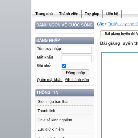
Trang chủ
Thành viên
Trợ giúp
Liên hệ
Gốc
>
Tư liệu dạy học 
DANH NGÔN VỀ CUỘC SỐNG
Bài giảng luyện thi Vi
ĐĂNG NHẬP
Bài giảng luyện th
Tên truy nhập
Mật khẩu
Ghi nhớ
Quên mật khẩu
ĐK thành viên
THÔNG TIN
Giới thiệu bản thân
Thành tích
Chia sẻ kinh nghiệm
Lưu giữ kỉ niệm