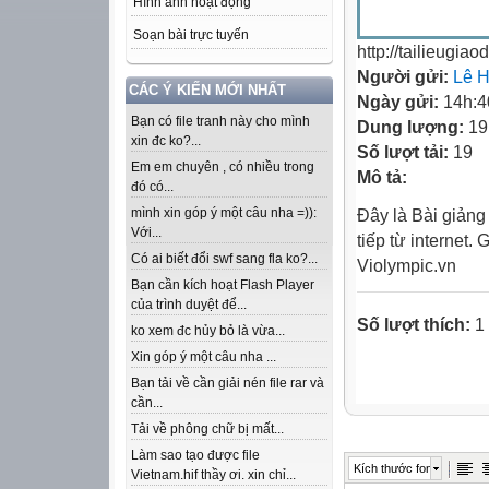
Hình ảnh hoạt động
Soạn bài trực tuyến
http://tailieugia
Người gửi:
Lê 
CÁC Ý KIẾN MỚI NHẤT
Ngày gửi:
14h:4
Bạn có file tranh này cho mình
Dung lượng:
19
xin đc ko?...
Số lượt tải:
19
Em em chuyên , có nhiều trong
Mô tả:
đó có...
mình xin góp ý một câu nha =)):
Đây là Bài giảng 
Với...
tiếp từ internet.
Có ai biết đổi swf sang fla ko?...
Violympic.vn
Bạn cần kích hoạt Flash Player
của trình duyệt để...
Số lượt thích:
1 
ko xem đc hủy bỏ là vừa...
Xin góp ý một câu nha ...
Bạn tải về cần giải nén file rar và
cần...
Tải về phông chữ bị mất...
Làm sao tạo được file
Kích thước font
Vietnam.hif thầy ơi. xin chỉ...