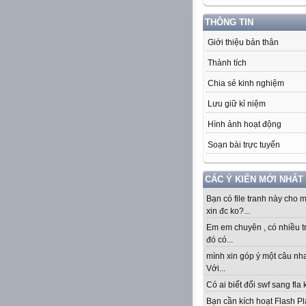
THÔNG TIN
Giới thiệu bản thân
Thành tích
Chia sẻ kinh nghiệm
Lưu giữ kỉ niệm
Hình ảnh hoạt động
Soạn bài trực tuyến
CÁC Ý KIẾN MỚI NHẤT
Bạn có file tranh này cho 
xin đc ko?...
Em em chuyên , có nhiều t
đó có...
mình xin góp ý một câu nha
Với...
Có ai biết đổi swf sang fla k
Bạn cần kích hoạt Flash Pl