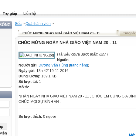
Trợ giúp
Liên hệ
Gốc
>
Quà thành viên
>
 SỐNG
CHÚC MỪNG NGÀY NHÀ GIÁO VIỆT NAM 20 - 11
Cùng tác
CHÚC MỪNG NGÀY NHÀ GIÁO VIỆT NAM 20 - 11
(
Tài liệu chưa được thẩm định
)
Nguồn:
Người gửi:
Dương Văn Hùng
(
trang riêng
)
Ngày gửi:
13h:42' 19-11-2016
Dung lượng:
139.1 KB
Số lượt tải:
1
Mô tả:
NHÂN NGÀY NHÀ GIÁO VIỆT NAM 20 - 11 , CHÚC EM CÙNG GIA ĐÌNH
CHÚC MỌI SỰ BÌNH AN .
Số lượt thích:
0 người
viên
Mở 