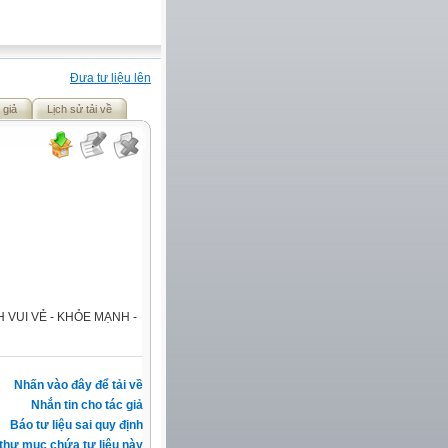
Đưa tư liệu lên
 giả
Lịch sử tải về
 VUI VẺ - KHỎE MẠNH -
Nhấn vào đây để tải về
Nhắn tin cho tác giả
Báo tư liệu sai quy định
thư mục chứa tư liệu này