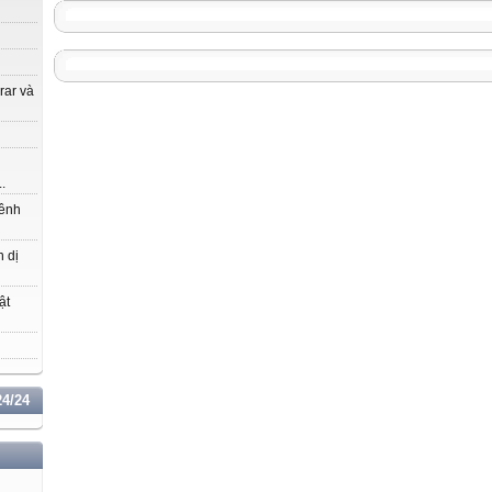
 rar và
..
hênh
n dị
ật
4/24