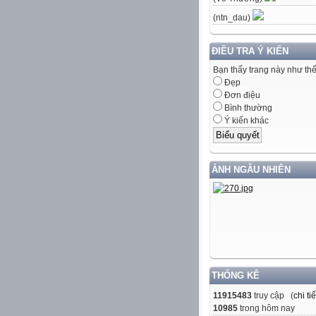
(ntn_dau)
ĐIỀU TRA Ý KIẾN
Bạn thấy trang này như th
Đẹp
Đơn điệu
Bình thường
Ý kiến khác
ẢNH NGẪU NHIÊN
THỐNG KÊ
11915483
truy cập (
chi tiế
10985
trong hôm nay