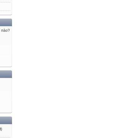
ế nào?
t
)