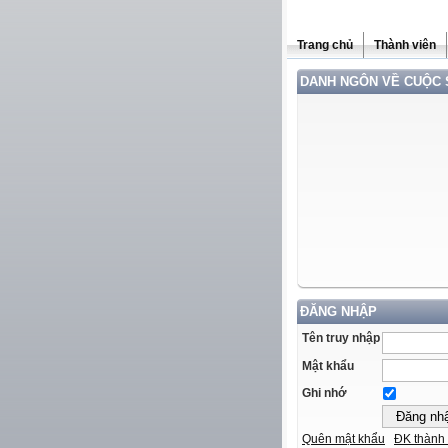
Trang chủ
Thành viên
DANH NGÔN VỀ CUỘC
ĐĂNG NHẬP
Tên truy nhập
Mật khẩu
Ghi nhớ
Quên mật khẩu
ĐK thành 