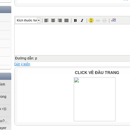
Kích thước font
Đường dẫn
:
p
Gửi ý kiến
CLICK VỀ ĐẦU TRANG
mình
rong
 =)):
o?...
ayer