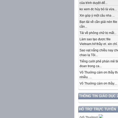
của trình duyệt để...
ko xem đc hủy bỏ là vừa...
Xin góp ý một câu nha ...
Bạn tải về cần giải nén file
cần...
Tải về phông chữ bị mất...
Làm sao tạo được file
Vietnam.hif thầy ơi. xin chỉ.
Sao vạt nắng chiều nay c
chao lạ Tôi...
Tiếng cười phê phán mê tí
đoan trong ca...
Vô Thường cám ơn thầy th
nhiều. ...
Vô Thường cám ơn thầy....
THÔNG TIN GIÁO DỤC 2
HỔ TRỢ TRỰC TUYẾN
(Vô Thường)