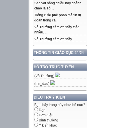
Sao vạt nắng chiều nay chênh
chao lạ Tôi...
Tiếng cười phê phán mê tín dị
đoan trong ca...
Vô Thường cám ơn thầy thật
nhiều. ...
Vô Thường cám ơn thầy....
THÔNG TIN GIÁO DỤC 24/24
HỔ TRỢ TRỰC TUYẾN
(Vô Thường)
(ntn_dau)
ĐIỀU TRA Ý KIẾN
Bạn thấy trang này như thế nào?
Đẹp
Đơn điệu
Bình thường
Ý kiến khác