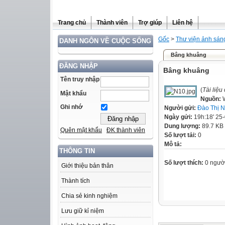
Trang chủ
Thành viên
Trợ giúp
Liên hệ
Gốc
>
Thư viện ảnh sán
DANH NGÔN VỀ CUỘC SỐNG
Bâng khuâng
ĐĂNG NHẬP
Bâng khuâng
Tên truy nhập
(
Tài liệ
Mật khẩu
Nguồn:
Ghi nhớ
Người gửi:
Đào Thị 
Ngày gửi:
19h:18' 25
Dung lượng:
89.7 KB
Quên mật khẩu
ĐK thành viên
Số lượt tải:
0
Mô tả:
THÔNG TIN
Số lượt thích:
0 ngườ
Giới thiệu bản thân
Thành tích
Chia sẻ kinh nghiệm
Lưu giữ kỉ niệm