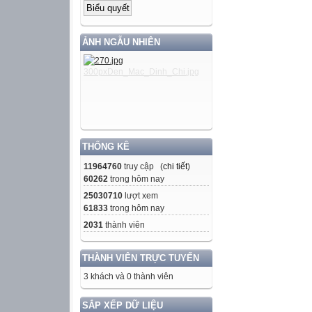
ẢNH NGẪU NHIÊN
THỐNG KÊ
11964760
truy cập (
chi tiết
)
60262
trong hôm nay
25030710
lượt xem
61833
trong hôm nay
2031
thành viên
THÀNH VIÊN TRỰC TUYẾN
3 khách và 0 thành viên
SẮP XẾP DỮ LIỆU