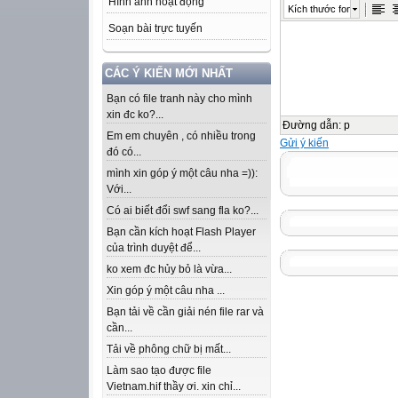
Hình ảnh hoạt động
Kích thước font
Soạn bài trực tuyến
CÁC Ý KIẾN MỚI NHẤT
Bạn có file tranh này cho mình
xin đc ko?...
Đường dẫn
:
p
Em em chuyên , có nhiều trong
Gửi ý kiến
đó có...
mình xin góp ý một câu nha =)):
Với...
Có ai biết đổi swf sang fla ko?...
Bạn cần kích hoạt Flash Player
của trình duyệt để...
ko xem đc hủy bỏ là vừa...
Xin góp ý một câu nha ...
Bạn tải về cần giải nén file rar và
cần...
Tải về phông chữ bị mất...
Làm sao tạo được file
Vietnam.hif thầy ơi. xin chỉ...