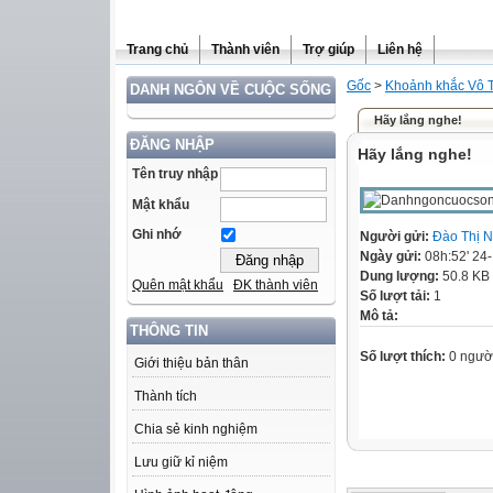
Trang chủ
Thành viên
Trợ giúp
Liên hệ
Gốc
>
Khoảnh khắc Vô 
DANH NGÔN VỀ CUỘC SỐNG
Hãy lắng nghe!
ĐĂNG NHẬP
Hãy lắng nghe!
Tên truy nhập
Mật khẩu
Ghi nhớ
Người gửi:
Đào Thị 
Ngày gửi:
08h:52' 24
Dung lượng:
50.8 KB
Quên mật khẩu
ĐK thành viên
Số lượt tải:
1
Mô tả:
THÔNG TIN
Số lượt thích:
0 ngườ
Giới thiệu bản thân
Thành tích
Chia sẻ kinh nghiệm
Lưu giữ kỉ niệm