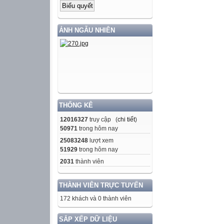
ẢNH NGẪU NHIÊN
THỐNG KÊ
12016327
truy cập (
chi tiết
)
50971
trong hôm nay
25083248
lượt xem
51929
trong hôm nay
2031
thành viên
THÀNH VIÊN TRỰC TUYẾN
172 khách và 0 thành viên
SẮP XẾP DỮ LIỆU