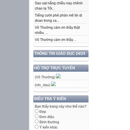
Sao vạt nắng chiều nay chênh
chao lạ Tôi...
Tiếng cười phê phán mê tín dị
đoan trong ca...
Vô Thường cám ơn thầy thật
nhiều. ...
Vô Thường cám ơn thầy....
THÔNG TIN GIÁO DỤC 24/24
HỔ TRỢ TRỰC TUYẾN
(Vô Thường)
(ntn_dau)
ĐIỀU TRA Ý KIẾN
Bạn thấy trang này như thế nào?
Đẹp
Đơn điệu
Bình thường
Ý kiến khác