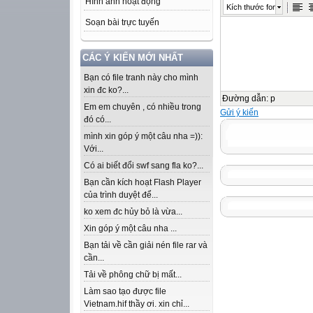
Hình ảnh hoạt động
Kích thước font
Soạn bài trực tuyến
CÁC Ý KIẾN MỚI NHẤT
Bạn có file tranh này cho mình
xin đc ko?...
Đường dẫn
:
p
Em em chuyên , có nhiều trong
Gửi ý kiến
đó có...
mình xin góp ý một câu nha =)):
Với...
Có ai biết đổi swf sang fla ko?...
Bạn cần kích hoạt Flash Player
của trình duyệt để...
ko xem đc hủy bỏ là vừa...
Xin góp ý một câu nha ...
Bạn tải về cần giải nén file rar và
cần...
Tải về phông chữ bị mất...
Làm sao tạo được file
Vietnam.hif thầy ơi. xin chỉ...