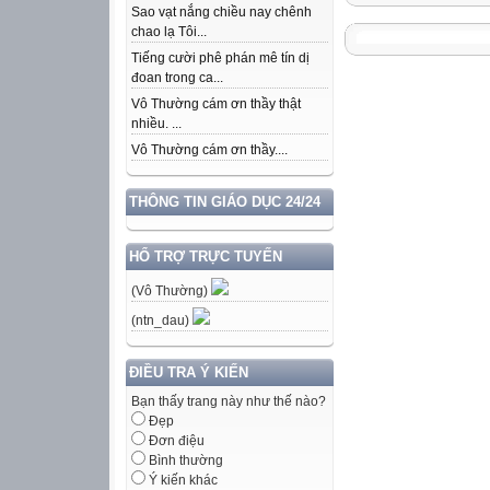
Sao vạt nắng chiều nay chênh
chao lạ Tôi...
Tiếng cười phê phán mê tín dị
đoan trong ca...
Vô Thường cám ơn thầy thật
nhiều. ...
Vô Thường cám ơn thầy....
THÔNG TIN GIÁO DỤC 24/24
HỔ TRỢ TRỰC TUYẾN
(Vô Thường)
(ntn_dau)
ĐIỀU TRA Ý KIẾN
Bạn thấy trang này như thế nào?
Đẹp
Đơn điệu
Bình thường
Ý kiến khác