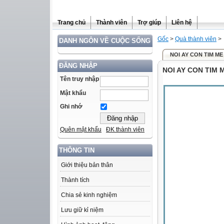
Trang chủ
Thành viên
Trợ giúp
Liên hệ
Gốc
>
Quà thành viên
>
DANH NGÔN VỀ CUỘC SỐNG
NOI AY CON TIM ME
ĐĂNG NHẬP
NOI AY CON TIM 
Tên truy nhập
Mật khẩu
Ghi nhớ
Quên mật khẩu
ĐK thành viên
THÔNG TIN
Giới thiệu bản thân
Thành tích
Chia sẻ kinh nghiệm
Lưu giữ kỉ niệm