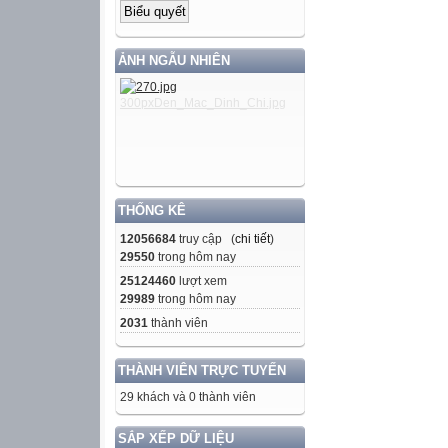
ẢNH NGẪU NHIÊN
THỐNG KÊ
12056684
truy cập (
chi tiết
)
29550
trong hôm nay
25124460
lượt xem
29989
trong hôm nay
2031
thành viên
THÀNH VIÊN TRỰC TUYẾN
29 khách và 0 thành viên
SẮP XẾP DỮ LIỆU