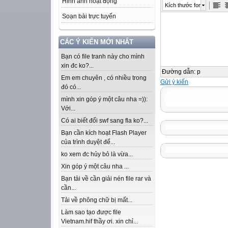
Hình ảnh hoạt động
Kích thước font
Soạn bài trực tuyến
CÁC Ý KIẾN MỚI NHẤT
Bạn có file tranh này cho mình
xin đc ko?...
Đường dẫn
:
p
Em em chuyên , có nhiều trong
Gửi ý kiến
đó có...
mình xin góp ý một câu nha =)):
Với...
Có ai biết đổi swf sang fla ko?...
Bạn cần kích hoạt Flash Player
của trình duyệt để...
ko xem đc hủy bỏ là vừa...
Xin góp ý một câu nha ...
Bạn tải về cần giải nén file rar và
cần...
Tải về phông chữ bị mất...
Làm sao tạo được file
Vietnam.hif thầy ơi. xin chỉ...