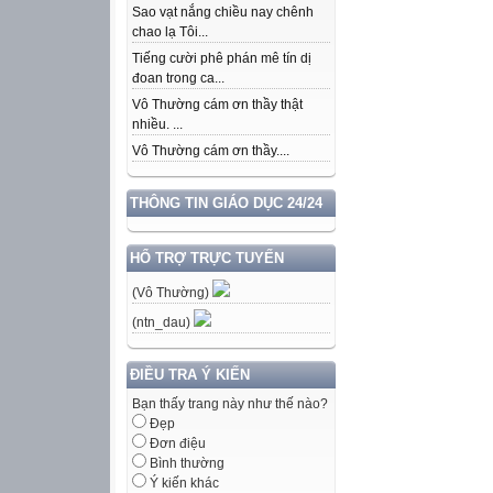
Sao vạt nắng chiều nay chênh
chao lạ Tôi...
Tiếng cười phê phán mê tín dị
đoan trong ca...
Vô Thường cám ơn thầy thật
nhiều. ...
Vô Thường cám ơn thầy....
THÔNG TIN GIÁO DỤC 24/24
HỔ TRỢ TRỰC TUYẾN
(Vô Thường)
(ntn_dau)
ĐIỀU TRA Ý KIẾN
Bạn thấy trang này như thế nào?
Đẹp
Đơn điệu
Bình thường
Ý kiến khác