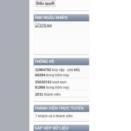
ẢNH NGẪU NHIÊN
THỐNG KÊ
11964792
truy cập (
chi tiết
)
60294
trong hôm nay
25030743
lượt xem
61866
trong hôm nay
2031
thành viên
THÀNH VIÊN TRỰC TUYẾN
7 khách và 0 thành viên
SẮP XẾP DỮ LIỆU