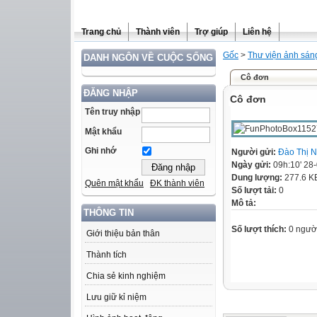
Trang chủ
Thành viên
Trợ giúp
Liên hệ
Gốc
>
Thư viện ảnh sán
DANH NGÔN VỀ CUỘC SỐNG
Cô đơn
ĐĂNG NHẬP
Cô đơn
Tên truy nhập
Mật khẩu
Ghi nhớ
Người gửi:
Đào Thị 
Ngày gửi:
09h:10' 28
Dung lượng:
277.6 K
Quên mật khẩu
ĐK thành viên
Số lượt tải:
0
Mô tả:
THÔNG TIN
Số lượt thích:
0 ngườ
Giới thiệu bản thân
Thành tích
Chia sẻ kinh nghiệm
Lưu giữ kỉ niệm