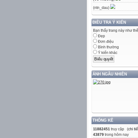
(ntn_dau)
ĐIỀU TRA Ý KIẾN
Bạn thấy trang này như th
Đẹp
Đơn điệu
Bình thường
Ý kiến khác
ẢNH NGẪU NHIÊN
THỐNG KÊ
11882451
truy cập (
chi tiế
43879
trong hôm nay