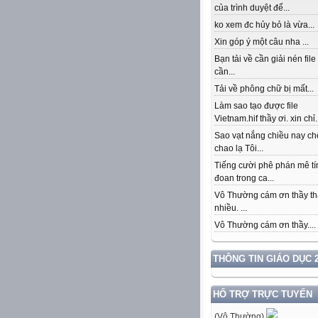
của trình duyệt để...
ko xem đc hủy bỏ là vừa...
Xin góp ý một câu nha ...
Bạn tải về cần giải nén file
cần...
Tải về phông chữ bị mất...
Làm sao tạo được file
Vietnam.hif thầy ơi. xin chỉ.
Sao vạt nắng chiều nay c
chao lạ Tôi...
Tiếng cười phê phán mê tí
đoan trong ca...
Vô Thường cám ơn thầy th
nhiều. ...
Vô Thường cám ơn thầy....
THÔNG TIN GIÁO DỤC 2
HỔ TRỢ TRỰC TUYẾN
(Vô Thường)