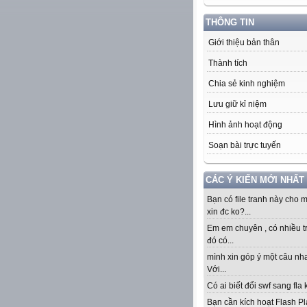
THÔNG TIN
Giới thiệu bản thân
Thành tích
Chia sẻ kinh nghiệm
Lưu giữ kỉ niệm
Hình ảnh hoạt động
Soạn bài trực tuyến
CÁC Ý KIẾN MỚI NHẤT
Bạn có file tranh này cho 
xin đc ko?...
Em em chuyên , có nhiều t
đó có...
mình xin góp ý một câu nha
Với...
Có ai biết đổi swf sang fla k
Bạn cần kích hoạt Flash Pl