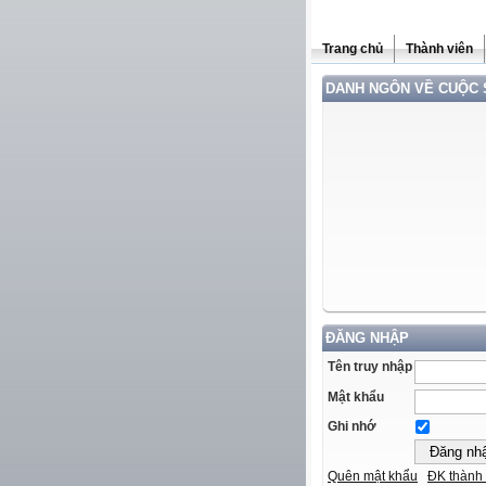
Trang chủ
Thành viên
DANH NGÔN VỀ CUỘC
ĐĂNG NHẬP
Tên truy nhập
Mật khẩu
Ghi nhớ
Quên mật khẩu
ĐK thành 