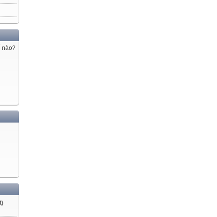
ế nào?
t
)