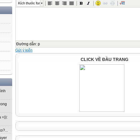
Kích thước font
Đường dẫn
:
p
Gửi ý kiến
CLICK VỀ ĐẦU TRANG
mình
rong
 =)):
o?...
ayer