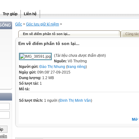
Trợ giúp
Liên hệ
Gốc
>
Góc lưu giữ kỉ niệm
>
 SỐNG
Em về điểm phấn tô son lại...
Cùng tác
Em về điểm phấn tô son lại...
(
Tài liệu chưa được thẩm định
)
Nguồn:
Vô Thường
Người gửi:
Đào Thị Nhung
(
trang riêng
)
Ngày gửi:
09h:08' 27-09-2015
Dung lượng:
1.2 MB
Số lượt tải:
1
Mô tả:
Số lượt thích:
1 người (
Đinh Thị Minh Vân
)
Mở 
viên