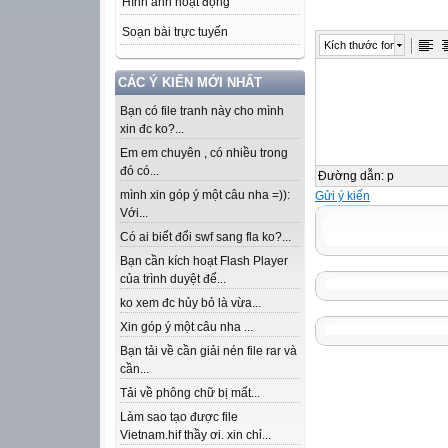
Hình ảnh hoạt động
Soạn bài trực tuyến
Kích thước font
CÁC Ý KIẾN MỚI NHẤT
Bạn có file tranh này cho mình
xin đc ko?...
Em em chuyên , có nhiều trong
đó có...
Đường dẫn
:
p
mình xin góp ý một câu nha =)):
Gửi ý kiến
Với...
Có ai biết đổi swf sang fla ko?...
Bạn cần kích hoạt Flash Player
của trình duyệt để...
ko xem đc hủy bỏ là vừa...
Xin góp ý một câu nha ...
Bạn tải về cần giải nén file rar và
cần...
Tải về phông chữ bị mất...
Làm sao tạo được file
Vietnam.hif thầy ơi. xin chỉ...