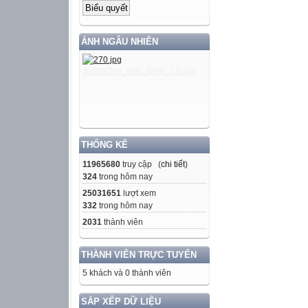
ẢNH NGẪU NHIÊN
THỐNG KÊ
11965680
truy cập (
chi tiết
)
324
trong hôm nay
25031651
lượt xem
332
trong hôm nay
2031
thành viên
THÀNH VIÊN TRỰC TUYẾN
5 khách và 0 thành viên
SẮP XẾP DỮ LIỆU