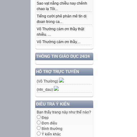
Sao vạt nắng chiều nay chênh
chao lạ Tôi...
Tiếng cười phê phán mê tín dị
đoan trong ca...
Vô Thường cám ơn thầy thật
nhiều. ...
Vô Thường cám ơn thầy....
THÔNG TIN GIÁO DỤC 24/24
HỔ TRỢ TRỰC TUYẾN
(Vô Thường)
(ntn_dau)
ĐIỀU TRA Ý KIẾN
Bạn thấy trang này như thế nào?
Đẹp
Đơn điệu
Bình thường
Ý kiến khác