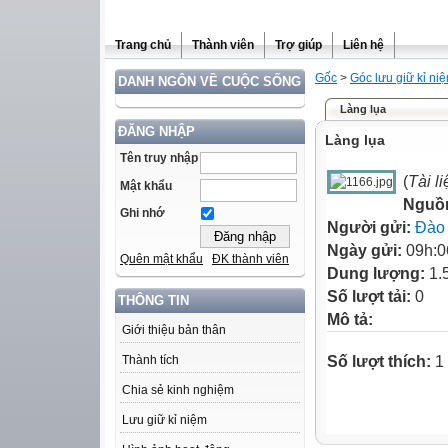
Trang chủ
Thành viên
Trợ giúp
Liên hệ
Gốc
>
Góc lưu giữ kỉ ni
DANH NGÔN VỀ CUỘC SỐNG
Làng lụa
ĐĂNG NHẬP
Làng lụa
Tên truy nhập
(
Tài l
Mật khẩu
Nguồ
Ghi nhớ
Người gửi:
Đào
Ngày gửi:
09h:0
Quên mật khẩu
ĐK thành viên
Dung lượng:
1.
Số lượt tải:
0
THÔNG TIN
Mô tả:
Giới thiệu bản thân
Số lượt thích:
1 
Thành tích
Chia sẻ kinh nghiệm
Lưu giữ kỉ niệm