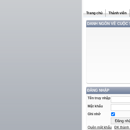
Trang chủ
Thành viên
DANH NGÔN VỀ CUỘC
ĐĂNG NHẬP
Tên truy nhập
Mật khẩu
Ghi nhớ
Quên mật khẩu
ĐK thành 