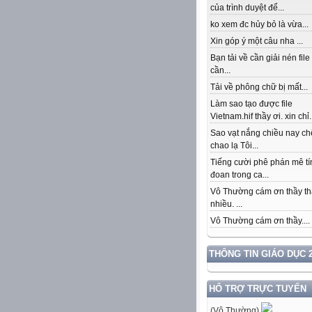
của trình duyệt để...
ko xem đc hủy bỏ là vừa...
Xin góp ý một câu nha ...
Bạn tải về cần giải nén file
cần...
Tải về phông chữ bị mất...
Làm sao tạo được file
Vietnam.hif thầy ơi. xin chỉ.
Sao vạt nắng chiều nay c
chao lạ Tôi...
Tiếng cười phê phán mê tí
đoan trong ca...
Vô Thường cám ơn thầy th
nhiều. ...
Vô Thường cám ơn thầy....
THÔNG TIN GIÁO DỤC 2
HỔ TRỢ TRỰC TUYẾN
(Vô Thường)