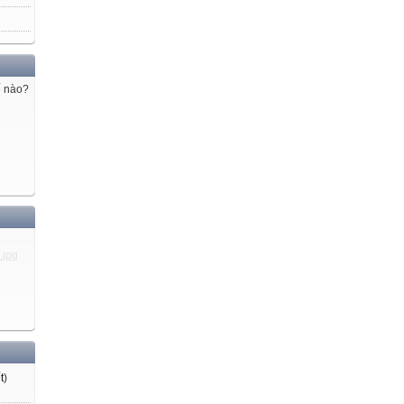
ế nào?
t
)