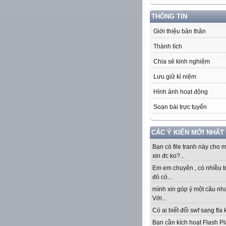
THÔNG TIN
Giới thiệu bản thân
Thành tích
Chia sẻ kinh nghiệm
Lưu giữ kỉ niệm
Hình ảnh hoạt động
Soạn bài trực tuyến
CÁC Ý KIẾN MỚI NHẤT
Bạn có file tranh này cho 
xin đc ko?...
Em em chuyên , có nhiều t
đó có...
mình xin góp ý một câu nha
Với...
Có ai biết đổi swf sang fla k
Bạn cần kích hoạt Flash Pl