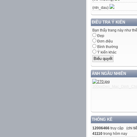
(ntn_dau)
ĐIỀU TRA Ý KIẾN
Bạn thấy trang này như th
Đẹp
Đơn điệu
Bình thường
Ý kiến khác
ẢNH NGẪU NHIÊN
THỐNG KÊ
12006466
truy cập (
chi tiế
41110
trong hôm nay