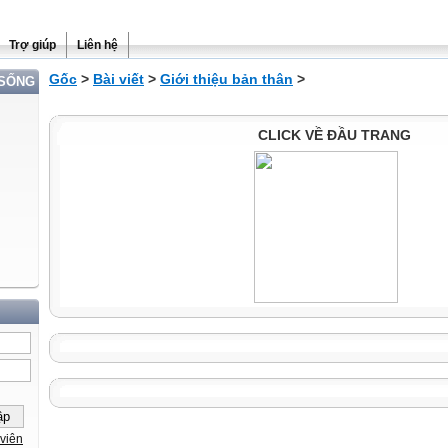
Trợ giúp
Liên hệ
Gốc
>
Bài viết
>
Giới thiệu bản thân
>
 SỐNG
CLICK VỀ ĐẦU TRANG
viên