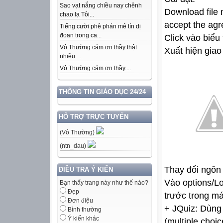
Sao vạt nắng chiều nay chênh
Download file 
chao lạ Tôi...
accept the agr
Tiếng cười phê phán mê tín dị
đoan trong ca...
Click vào biểu
Vô Thường cám ơn thầy thật
Xuất hiện giao
nhiều. ...
Vô Thường cám ơn thầy....
THÔNG TIN GIÁO DỤC 24/24
HỔ TRỢ TRỰC TUYẾN
(Vô Thường)
(ntn_dau)
Thay đổi ngôn 
ĐIỀU TRA Ý KIẾN
Vào options/Loa
Bạn thấy trang này như thế nào?
Đẹp
trước trong m
Đơn điệu
+ JQuiz: Dùng 
Bình thường
Ý kiến khác
(multiple choic