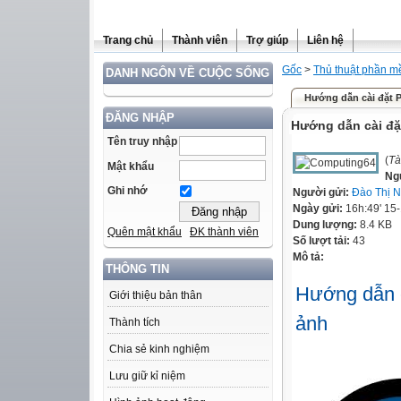
Trang chủ
Thành viên
Trợ giúp
Liên hệ
Gốc
>
Thủ thuật phần mề
DANH NGÔN VỀ CUỘC SỐNG
Hướng dẫn cài đặt
ĐĂNG NHẬP
Hướng dẫn cài đ
Tên truy nhập
(
Tà
Mật khẩu
Ng
Ghi nhớ
Người gửi:
Đào Thị 
Ngày gửi:
16h:49' 15
Dung lượng:
8.4 KB
Quên mật khẩu
ĐK thành viên
Số lượt tải:
43
Mô tả:
THÔNG TIN
Hướng dẫn 
Giới thiệu bản thân
ảnh
Thành tích
Chia sẻ kinh nghiệm
Lưu giữ kỉ niệm