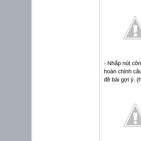
- Nhấp nút côn
hoàn chỉnh câ
đề bài gợi ý. (