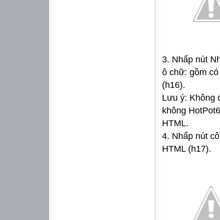
3. Nhấp nút Nh
ô chữ: gồm có
(h16).
Lưu ý: Không đ
không HotPot6 
HTML.
4. Nhấp nút cô
HTML (h17).