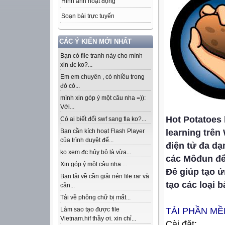
Hình ảnh hoạt động
Soạn bài trực tuyến
CÁC Ý KIẾN MỚI NHẤT
Bạn có file tranh này cho mình
xin đc ko?...
Em em chuyên , có nhiều trong
đó có...
mình xin góp ý một câu nha =)):
Với...
Hot Potatoes 
Có ai biết đổi swf sang fla ko?...
learning trên
Bạn cần kích hoạt Flash Player
của trình duyệt để...
điện tử đa d
ko xem đc hủy bỏ là vừa...
các Môđun để
Xin góp ý một câu nha ...
Đê giúp tạo ứ
Bạn tải về cần giải nén file rar và
tạo các loại b
cần...
Tải về phông chữ bị mất...
TẢI PHẦN M
Làm sao tạo được file
Vietnam.hif thầy ơi. xin chỉ...
Cài đặt: