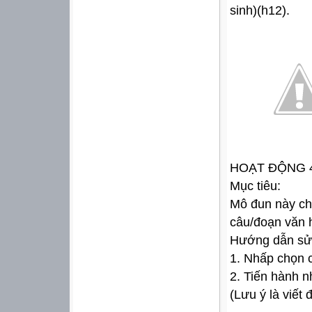
sinh)(h12).
HOẠT ĐỘNG 4
Mục tiêu:
Mô đun này ch
câu/đoạn văn 
Hướng dẫn sử
1. Nhấp chọn 
2. Tiến hành 
(Lưu ý là viết