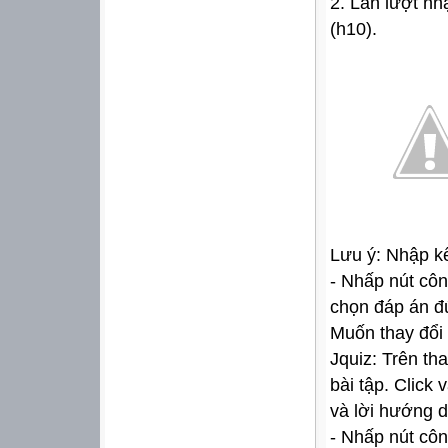
2. Lần lượt nh
(h10).
Lưu ý: Nhập k
- Nhấp nút côn
chọn đáp án đ
Muốn thay đổi 
Jquiz: Trên th
bài tập. Click 
và lời hướng d
- Nhấp nút côn