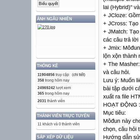
lai (Hybrid)" và
+ JCloze: Gồm 
ẢNH NGẪU NHIÊN
+ JCross: Tạo 
+ JMatch: Tạo 
các câu trả lờ
+ Jmix: Môđun
lộn xộn thành 
+ The Masher: 
THỐNG KÊ
và câu hỏi.
11904856
truy cập (
chi tiết
)
Lưu ý: Muốn li
358
trong hôm nay
bài tập dưới c
24969242
lượt xem
365
trong hôm nay
xuất ra file H
2031
thành viên
HOẠT ĐỘNG 1
Mục tiêu:
THÀNH VIÊN TRỰC TUYẾN
Môđun này cho 
11 khách và 0 thành viên
chọn, câu hỏi t
Hướng dẫn sử
SẮP XẾP DỮ LIỆU