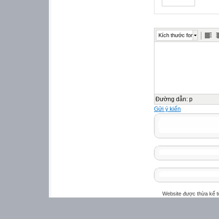
Kích thước font
Đường dẫn
:
p
Gửi ý kiến
Website được thừa kế 