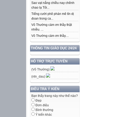
Sao vạt nắng chiều nay chênh
chao lạ Tôi...
Tiếng cười phê phán mê tín dị
đoan trong ca...
Vô Thường cám ơn thầy thật
nhiều. ...
Vô Thường cám ơn thầy....
THÔNG TIN GIÁO DỤC 24/24
HỔ TRỢ TRỰC TUYẾN
(Vô Thường)
(ntn_dau)
ĐIỀU TRA Ý KIẾN
Bạn thấy trang này như thế nào?
Đẹp
Đơn điệu
Bình thường
Ý kiến khác