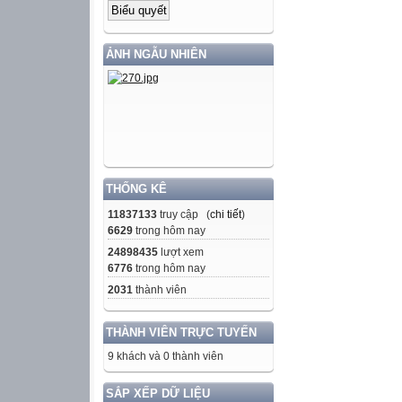
ẢNH NGẪU NHIÊN
THỐNG KÊ
11837133
truy cập (
chi tiết
)
6629
trong hôm nay
24898435
lượt xem
6776
trong hôm nay
2031
thành viên
THÀNH VIÊN TRỰC TUYẾN
9 khách và 0 thành viên
SẮP XẾP DỮ LIỆU