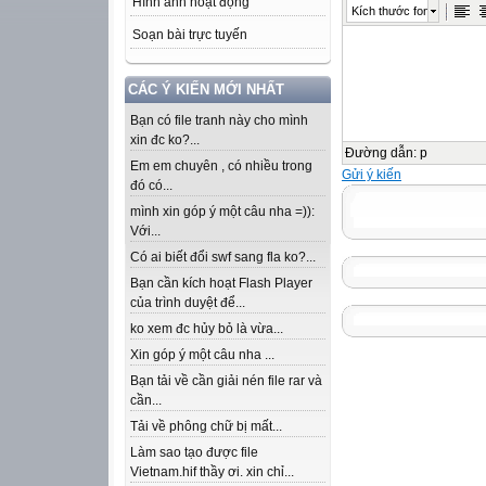
Hình ảnh hoạt động
Kích thước font
Soạn bài trực tuyến
CÁC Ý KIẾN MỚI NHẤT
Bạn có file tranh này cho mình
xin đc ko?...
Đường dẫn
:
p
Em em chuyên , có nhiều trong
Gửi ý kiến
đó có...
mình xin góp ý một câu nha =)):
Với...
Có ai biết đổi swf sang fla ko?...
Bạn cần kích hoạt Flash Player
của trình duyệt để...
ko xem đc hủy bỏ là vừa...
Xin góp ý một câu nha ...
Bạn tải về cần giải nén file rar và
cần...
Tải về phông chữ bị mất...
Làm sao tạo được file
Vietnam.hif thầy ơi. xin chỉ...