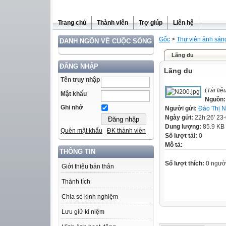
Trang chủ
Thành viên
Trợ giúp
Liên hệ
Gốc
>
Thư viện ảnh sán
DANH NGÔN VỀ CUỘC SỐNG
Lãng du
ĐĂNG NHẬP
Lãng du
Tên truy nhập
(
Tài li
Mật khẩu
Nguồn
Ghi nhớ
Người gửi:
Đào Thị 
Ngày gửi:
22h:26' 23
Dung lượng:
85.9 KB
Quên mật khẩu
ĐK thành viên
Số lượt tải:
0
Mô tả:
THÔNG TIN
Số lượt thích:
0 ngườ
Giới thiệu bản thân
Thành tích
Chia sẻ kinh nghiệm
Lưu giữ kỉ niệm