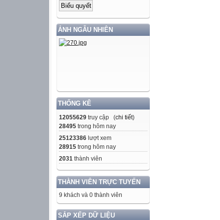
ẢNH NGẪU NHIÊN
THỐNG KÊ
12055629
truy cập (
chi tiết
)
28495
trong hôm nay
25123386
lượt xem
28915
trong hôm nay
2031
thành viên
THÀNH VIÊN TRỰC TUYẾN
9 khách và 0 thành viên
SẮP XẾP DỮ LIỆU