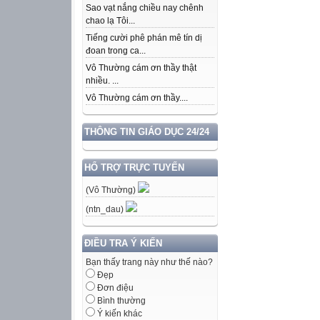
Sao vạt nắng chiều nay chênh
chao lạ Tôi...
Tiếng cười phê phán mê tín dị
đoan trong ca...
Vô Thường cám ơn thầy thật
nhiều. ...
Vô Thường cám ơn thầy....
THÔNG TIN GIÁO DỤC 24/24
HỔ TRỢ TRỰC TUYẾN
(Vô Thường)
(ntn_dau)
ĐIỀU TRA Ý KIẾN
Bạn thấy trang này như thế nào?
Đẹp
Đơn điệu
Bình thường
Ý kiến khác