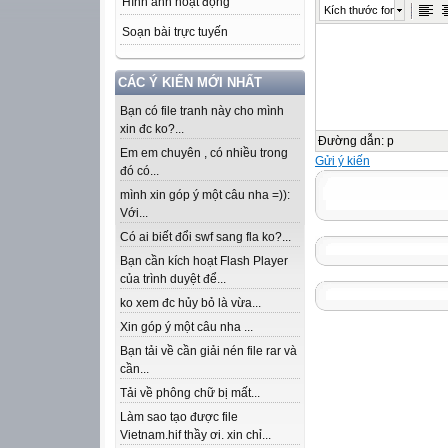
Hình ảnh hoạt động
Kích thước font
Soạn bài trực tuyến
CÁC Ý KIẾN MỚI NHẤT
Bạn có file tranh này cho mình
xin đc ko?...
Đường dẫn
:
p
Em em chuyên , có nhiều trong
Gửi ý kiến
đó có...
mình xin góp ý một câu nha =)):
Với...
Có ai biết đổi swf sang fla ko?...
Bạn cần kích hoạt Flash Player
của trình duyệt để...
ko xem đc hủy bỏ là vừa...
Xin góp ý một câu nha ...
Bạn tải về cần giải nén file rar và
cần...
Tải về phông chữ bị mất...
Làm sao tạo được file
Vietnam.hif thầy ơi. xin chỉ...