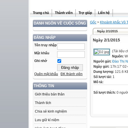
Trang chủ
Thành viên
Trợ giúp
Liên hệ
Gốc
>
Khoảnh khắc Vô 
DANH NGÔN VỀ CUỘC SỐNG
Ngày 2/1/2015
ĐĂNG NHẬP
Ngày 2/1/2015
Tên truy nhập
(
Tài liệu 
Mật khẩu
Nguồn:
W
Ghi nhớ
Người gửi:
Đào Thị 
Ngày gửi:
17h:17' 02
Dung lượng:
121.6 K
Quên mật khẩu
ĐK thành viên
Số lượt tải:
1
Mô tả:
THÔNG TIN
Số lượt thích:
0 ngườ
Giới thiệu bản thân
Thành tích
Chia sẻ kinh nghiệm
Lưu giữ kỉ niệm