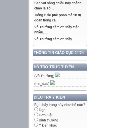
Sao vạt nắng chiều nay chênh
chao lạ Tôi...
Tiếng cười phê phán mê tín dị
đoan trong ca...
Vô Thường cám ơn thầy thật
nhiều. ...
Vô Thường cám ơn thầy....
THÔNG TIN GIÁO DỤC 24/24
HỔ TRỢ TRỰC TUYẾN
(Vô Thường)
(ntn_dau)
ĐIỀU TRA Ý KIẾN
Bạn thấy trang này như thế nào?
Đẹp
Đơn điệu
Bình thường
Ý kiến khác