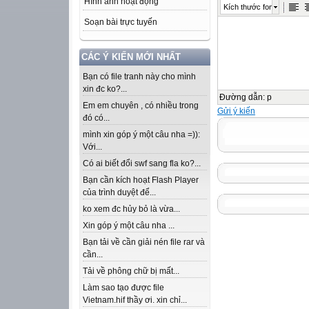
Hình ảnh hoạt động
Kích thước font
Soạn bài trực tuyến
CÁC Ý KIẾN MỚI NHẤT
Bạn có file tranh này cho mình
xin đc ko?...
Đường dẫn
:
p
Em em chuyên , có nhiều trong
Gửi ý kiến
đó có...
mình xin góp ý một câu nha =)):
Với...
Có ai biết đổi swf sang fla ko?...
Bạn cần kích hoạt Flash Player
của trình duyệt để...
ko xem đc hủy bỏ là vừa...
Xin góp ý một câu nha ...
Bạn tải về cần giải nén file rar và
cần...
Tải về phông chữ bị mất...
Làm sao tạo được file
Vietnam.hif thầy ơi. xin chỉ...