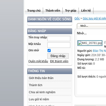
Trang chủ
Thành viên
Trợ giúp
Liên hệ
Gốc
>
Góc lưu giữ kỉ ni
DANH NGÔN VỀ CUỘC SỐNG
Nhớ...
ĐĂNG NHẬP
Nhớ...
Tên truy nhập
(
Mật khẩu
N
Ghi nhớ
Người gửi:
Đào Thị 
Ngày gửi:
21h:33' 30
Dung lượng:
2.2 MB
Quên mật khẩu
ĐK thành viên
Số lượt tải:
0
Mô tả:
THÔNG TIN
Số lượt thích:
0 ngườ
Giới thiệu bản thân
Thành tích
Chia sẻ kinh nghiệm
Lưu giữ kỉ niệm