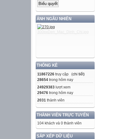
ẢNH NGẪU NHIÊN
THỐNG KÊ
11867226
truy cập (
chi tiết
)
28654
trong hôm nay
24929383
lượt xem
29476
trong hôm nay
2031
thành viên
THÀNH VIÊN TRỰC TUYẾN
104 khách và 0 thành viên
SẮP XẾP DỮ LIỆU