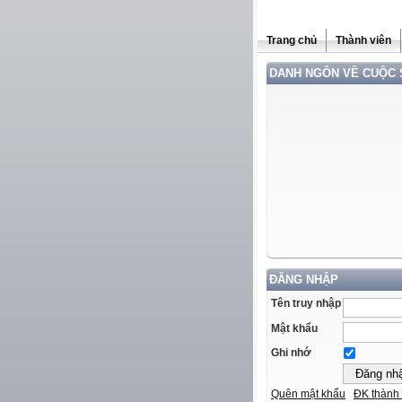
Trang chủ
Thành viên
DANH NGÔN VỀ CUỘC
ĐĂNG NHẬP
Tên truy nhập
Mật khẩu
Ghi nhớ
Quên mật khẩu
ĐK thành 