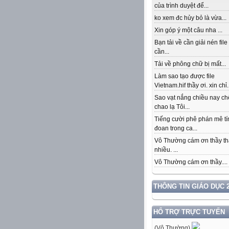
của trình duyệt để...
ko xem đc hủy bỏ là vừa...
Xin góp ý một câu nha ...
Bạn tải về cần giải nén file
cần...
Tải về phông chữ bị mất...
Làm sao tạo được file
Vietnam.hif thầy ơi. xin chỉ.
Sao vạt nắng chiều nay c
chao lạ Tôi...
Tiếng cười phê phán mê tí
đoan trong ca...
Vô Thường cám ơn thầy th
nhiều. ...
Vô Thường cám ơn thầy....
THÔNG TIN GIÁO DỤC 2
HỔ TRỢ TRỰC TUYẾN
(Vô Thường)