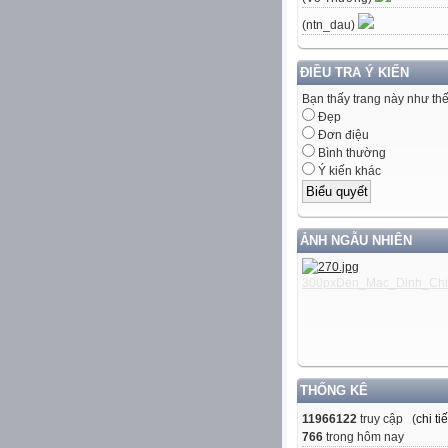
(ntn_dau)
ĐIỀU TRA Ý KIẾN
Bạn thấy trang này như th
Đẹp
Đơn điệu
Bình thường
Ý kiến khác
ẢNH NGẪU NHIÊN
THỐNG KÊ
11966122
truy cập (
chi tiế
766
trong hôm nay