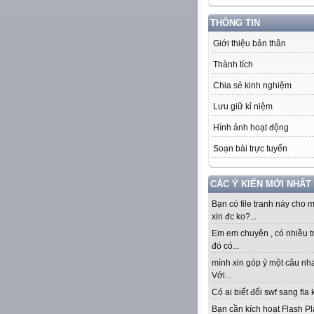
THÔNG TIN
Giới thiệu bản thân
Thành tích
Chia sẻ kinh nghiệm
Lưu giữ kỉ niệm
Hình ảnh hoạt động
Soạn bài trực tuyến
CÁC Ý KIẾN MỚI NHẤT
Bạn có file tranh này cho 
xin đc ko?...
Em em chuyên , có nhiều t
đó có...
mình xin góp ý một câu nha
Với...
Có ai biết đổi swf sang fla k
Bạn cần kích hoạt Flash Pl