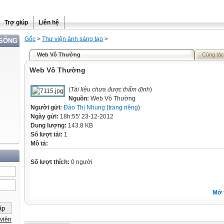
Trợ giúp
Liên hệ
Gốc
>
Thư viện ảnh sáng tạo
>
 SỐNG
Web Vô Thường
Cùng tác
Web Vô Thường
(
Tài liệu chưa được thẩm định
)
Nguồn:
Web Vô Thường
Người gửi:
Đào Thị Nhung
(
trang riêng
)
Ngày gửi:
18h:55' 23-12-2012
Dung lượng:
143.8 KB
Số lượt tải:
1
Mô tả:
Số lượt thích:
0 người
Mở 
viên