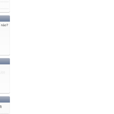
ế nào?
t
)