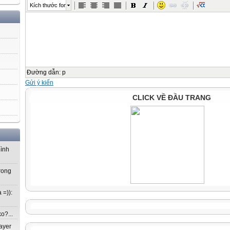
Kích thước font
Đường dẫn
:
p
Gửi ý kiến
CLICK VỀ ĐẦU TRANG
mình
rong
 =)):
o?...
ayer