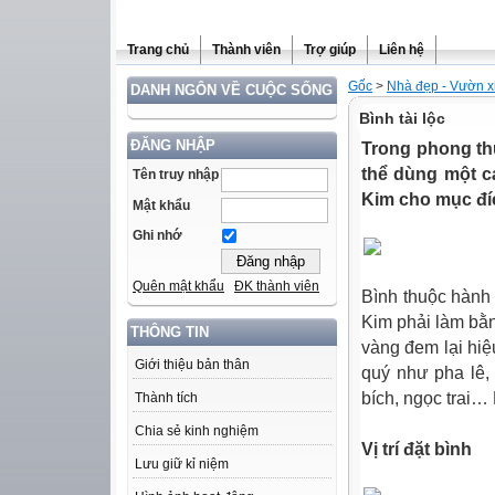
Trang chủ
Thành viên
Trợ giúp
Liên hệ
Gốc
>
Nhà đẹp - Vườn x
DANH NGÔN VỀ CUỘC SỐNG
Bình tài lộc
ĐĂNG NHẬP
Trong phong thủ
thể dùng một c
Tên truy nhập
Kim cho mục đí
Mật khẩu
Ghi nhớ
Quên mật khẩu
ĐK thành viên
Bình thuộc hành
Kim phải làm bằ
THÔNG TIN
vàng đem lại hiệ
Giới thiệu bản thân
quý như pha lê, 
bích, ngọc trai… 
Thành tích
Chia sẻ kinh nghiệm
Vị trí đặt bình
Lưu giữ kỉ niệm