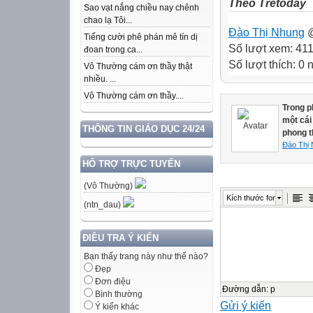
Theo Tretoday
Sao vạt nắng chiều nay chênh
chao lạ Tôi...
Đào Thị Nhung
@
Tiếng cười phê phán mê tín dị
Số lượt xem: 41
đoan trong ca...
Số lượt thích: 0
Vô Thường cám ơn thầy thật
nhiều. ...
Vô Thường cám ơn thầy....
Trong p
một cái
THÔNG TIN GIÁO DỤC 24/24
phong t
Đào Thị
HỔ TRỢ TRỰC TUYẾN
(Vô Thường)
Kích thước font
(ntn_dau)
ĐIỀU TRA Ý KIẾN
Bạn thấy trang này như thế nào?
Đẹp
Đơn điệu
Đường dẫn
:
p
Bình thường
Gửi ý kiến
Ý kiến khác