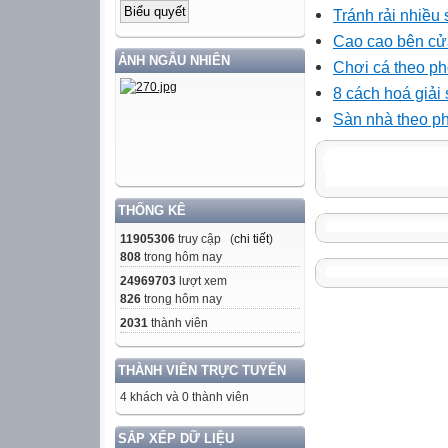
Tránh rải nhiều
Cao cao bên cử
ẢNH NGẪU NHIÊN
Chơi cá theo p
8 cách hoá giải 
Sàn nhà theo p
THỐNG KÊ
11905306
truy cập (
chi tiết
)
808
trong hôm nay
24969703
lượt xem
826
trong hôm nay
2031
thành viên
THÀNH VIÊN TRỰC TUYẾN
4 khách và 0 thành viên
SẮP XẾP DỮ LIỆU