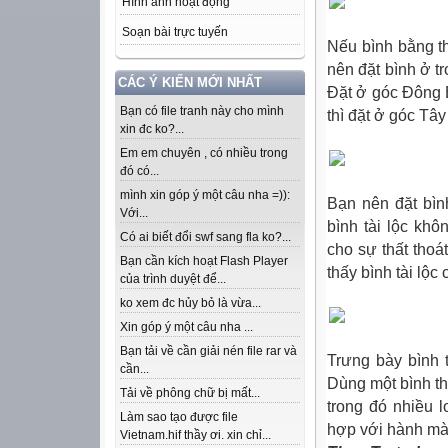
Hình ảnh hoạt động
Soạn bài trực tuyến
Nếu bình bằng t
nên đặt bình ở t
CÁC Ý KIẾN MỚI NHẤT
Đặt ở góc Đông 
Bạn có file tranh này cho mình
thì đặt ở góc Tâ
xin đc ko?...
Em em chuyên , có nhiều trong
đó có...
mình xin góp ý một câu nha =)):
Bạn nên đặt bìn
Với...
bình tài lộc kh
Có ai biết đổi swf sang fla ko?...
cho sự thất thoá
Bạn cần kích hoạt Flash Player
thấy bình tài lộc
của trình duyệt để...
ko xem đc hủy bỏ là vừa...
Xin góp ý một câu nha ...
Bạn tải về cần giải nén file rar và
Trưng bày bình t
cần...
Dùng một bình th
Tải về phông chữ bị mất...
trong đó nhiều 
Làm sao tạo được file
hợp với hành mà
Vietnam.hif thầy ơi. xin chỉ...