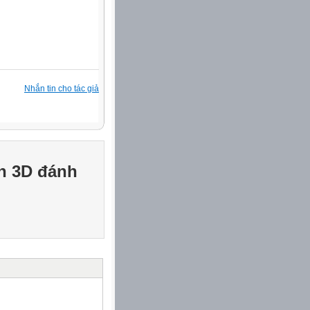
Nhắn tin cho tác giả
h 3D đánh