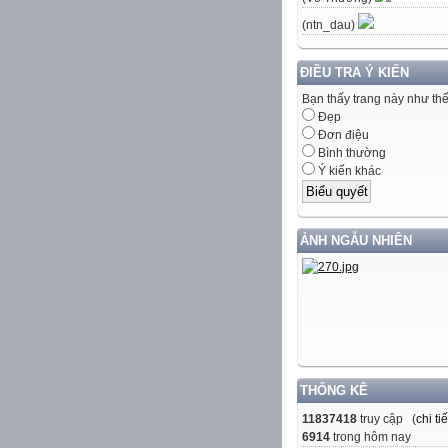
(ntn_dau)
ĐIỀU TRA Ý KIẾN
Bạn thấy trang này như th
Đẹp
Đơn điệu
Bình thường
Ý kiến khác
ẢNH NGẪU NHIÊN
THỐNG KÊ
11837418
truy cập (
chi tiế
6914
trong hôm nay