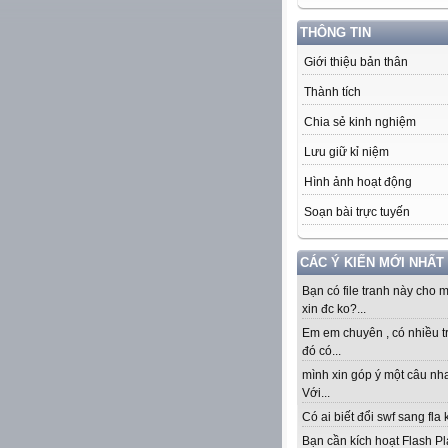
THÔNG TIN
Giới thiệu bản thân
Thành tích
Chia sẻ kinh nghiệm
Lưu giữ kỉ niệm
Hình ảnh hoạt động
Soạn bài trực tuyến
CÁC Ý KIẾN MỚI NHẤT
Bạn có file tranh này cho 
xin đc ko?...
Em em chuyên , có nhiều t
đó có...
mình xin góp ý một câu nha
Với...
Có ai biết đổi swf sang fla k
Bạn cần kích hoạt Flash Pl