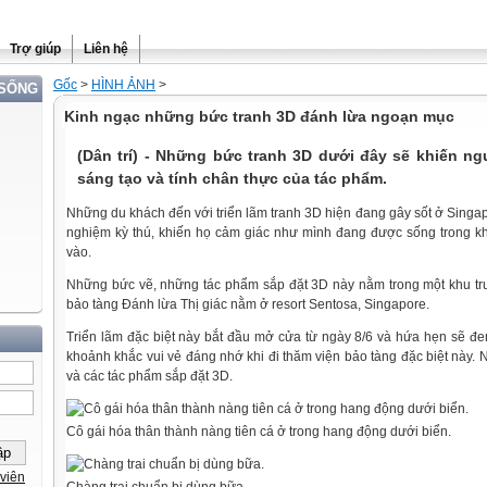
Trợ giúp
Liên hệ
Gốc
>
HÌNH ẢNH
>
 SỐNG
Kinh ngạc những bức tranh 3D đánh lừa ngoạn mục
(Dân trí) - Những bức tranh 3D dưới đây sẽ khiến n
sáng tạo và tính chân thực của tác phẩm.
Những du khách đến với triển lãm tranh 3D hiện đang gây sốt ở Singa
nghiệm kỳ thú, khiến họ cảm giác như mình đang được sống trong 
vào.
Những bức vẽ, những tác phẩm sắp đặt 3D này nằm trong một khu tr
bảo tàng Đánh lừa Thị giác nằm ở resort Sentosa, Singapore.
Triển lãm đặc biệt này bắt đầu mở cửa từ ngày 8/6 và hứa hẹn sẽ đ
khoảnh khắc vui vẻ đáng nhớ khi đi thăm viện bảo tàng đặc biệt này. N
và các tác phẩm sắp đặt 3D.
Cô gái hóa thân thành nàng tiên cá ở trong hang động dưới biển.
viên