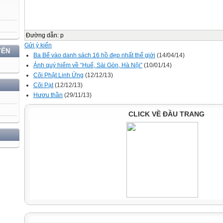
Đường dẫn
:
p
Gửi ý kiến
YẾN
Ba Bể vào danh sách 16 hồ đẹp nhất thế giới
(14/04/14)
Ảnh quý hiếm về “Huế, Sài Gòn, Hà Nội”
(10/01/14)
Cõi Phật Linh Ứng
(12/12/13)
Cõi Pạt
(12/12/13)
Hươu thần
(29/11/13)
CLICK VỀ ĐẦU TRANG