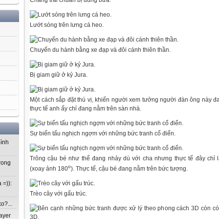
Chàng trai chuẩn bị dùng bữa.
Lướt sóng trên lưng cá heo.
Chuyến du hành bằng xe đạp và đôi cánh thiên thần.
Bị giam giữ ở kỷ Jura.
Một cách sắp đặt thú vị, khiến người xem tưởng người đàn ông này đ
thực tế anh ấy chỉ đang nằm trên sàn nhà.
Sự biến tấu nghịch ngợm với những bức tranh cổ điển.
mình
Trông cậu bé như thể đang nhảy dù với cha nhưng thực tế đây chỉ 
rong
o
(xoay ảnh 180
). Thực tế, cậu bé đang nằm trên bức tượng.
 =)):
Trèo cây với gấu trúc.
o?...
ayer