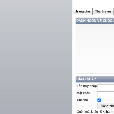
Trang chủ
Thành viên
DANH NGÔN VỀ CUỘC
ĐĂNG NHẬP
Tên truy nhập
Mật khẩu
Ghi nhớ
Quên mật khẩu
ĐK thành 