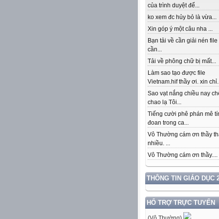
của trình duyệt để...
ko xem đc hủy bỏ là vừa...
Xin góp ý một câu nha ...
Bạn tải về cần giải nén file
cần...
Tải về phông chữ bị mất...
Làm sao tạo được file
Vietnam.hif thầy ơi. xin chỉ.
Sao vạt nắng chiều nay c
chao lạ Tôi...
Tiếng cười phê phán mê tí
đoan trong ca...
Vô Thường cám ơn thầy th
nhiều. ...
Vô Thường cám ơn thầy....
THÔNG TIN GIÁO DỤC 2
HỔ TRỢ TRỰC TUYẾN
(Vô Thường)