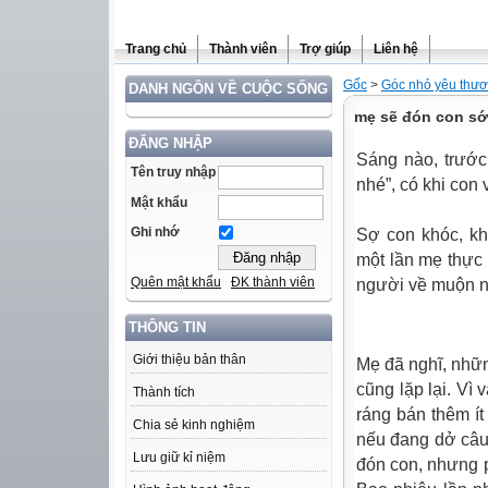
Trang chủ
Thành viên
Trợ giúp
Liên hệ
Gốc
>
Góc nhỏ yêu thư
DANH NGÔN VỀ CUỘC SỐNG
mẹ sẽ đón con s
ĐĂNG NHẬP
Sáng nào, trước
Tên truy nhập
nhé”, có khi con
Mật khẩu
Ghi nhớ
Sợ con khóc, kh
một lần mẹ thực 
Quên mật khẩu
ĐK thành viên
người về muộn nh
THÔNG TIN
Giới thiệu bản thân
Mẹ đã nghĩ, nhữn
cũng lặp lại. Vì
Thành tích
ráng bán thêm í
Chia sẻ kinh nghiệm
nếu đang dở câu
Lưu giữ kỉ niệm
đón con, nhưng 