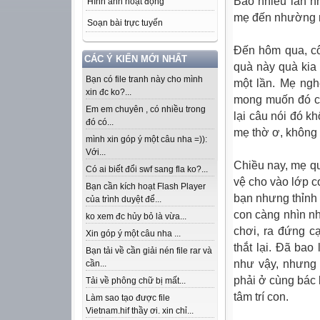
Bao nhiêu lần n
Hình ảnh hoạt động
mẹ đến nhường
Soạn bài trực tuyến
Đến hôm qua, cô
CÁC Ý KIẾN MỚI NHẤT
quà này quà kia
Bạn có file tranh này cho mình
một lần. Mẹ ngh
xin đc ko?...
mong muốn đó củ
Em em chuyên , có nhiều trong
lại câu nói đó 
đó có...
mẹ thờ ơ, không 
mình xin góp ý một câu nha =)):
Với...
Chiều nay, mẹ q
Có ai biết đổi swf sang fla ko?...
vệ cho vào lớp c
Bạn cần kích hoạt Flash Player
bạn nhưng thỉnh 
của trình duyệt để...
con càng nhìn nh
ko xem đc hủy bỏ là vừa...
chơi, ra đứng c
Xin góp ý một câu nha ...
thắt lại. Đã bao
Bạn tải về cần giải nén file rar và
như vậy, nhưng 
cần...
phải ở cùng bác
Tải về phông chữ bị mất...
tâm trí con.
Làm sao tạo được file
Vietnam.hif thầy ơi. xin chỉ...