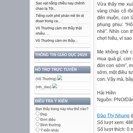
Sao vạt nắng chiều nay chênh
Vừa thấy mẹ xuấ
chao lạ Tôi...
vàng chào cô rồi
Tiếng cười phê phán mê tín dị
đến muộn, con lầ
đoan trong ca...
phụng phịu: “H
Vô Thường cám ơn thầy thật
nhé”. Nhìn con 
nhiều. ...
chợt hiểu, vì sa
Vô Thường cám ơn thầy....
Mẹ không chở co
THÔNG TIN GIÁO DỤC 24/24
mua quà gì, con
đón con sớm”, m
HỔ TRỢ TRỰC TUYẾN
sớm, một điều t
con. Vậy mà, bấ
(Vô Thường)
(ntn_dau)
Hải Hiền
Nguồn: PNO/Dân
ĐIỀU TRA Ý KIẾN
Bạn thấy trang này như thế nào?
Đẹp
Đào Thị Nhung
@
Đơn điệu
Số lượt xem: 48
Bình thường
Số lượt thích: 0
Ý kiến khác