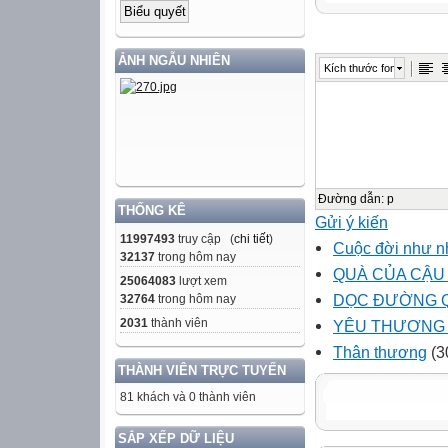
ẢNH NGẪU NHIÊN
Kích thước font
Đường dẫn
:
p
THỐNG KÊ
Gửi ý kiến
11997493
truy cập (
chi tiết
)
Cuộc đời như n
32137
trong hôm nay
QUÀ CỦA CẬU 
25064083
lượt xem
DỌC ĐƯỜNG 
32764
trong hôm nay
2031
thành viên
YÊU THƯƠNG L
Thân thương
(3
THÀNH VIÊN TRỰC TUYẾN
81 khách và 0 thành viên
SẮP XẾP DỮ LIỆU