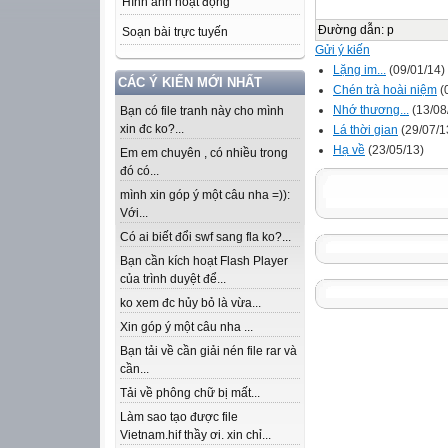
Hình ảnh hoạt động
Đường dẫn
:
p
Soạn bài trực tuyến
Gửi ý kiến
Lặng im...
(09/01/14)
CÁC Ý KIẾN MỚI NHẤT
Chén trà hoài niệm
(
Nhớ thương...
(13/08
Bạn có file tranh này cho mình
xin đc ko?...
Lá thời gian
(29/07/1
Hạ về
(23/05/13)
Em em chuyên , có nhiều trong
đó có...
mình xin góp ý một câu nha =)):
Với...
Có ai biết đổi swf sang fla ko?...
Bạn cần kích hoạt Flash Player
của trình duyệt để...
ko xem đc hủy bỏ là vừa...
Xin góp ý một câu nha ...
Bạn tải về cần giải nén file rar và
cần...
Tải về phông chữ bị mất...
Làm sao tạo được file
Vietnam.hif thầy ơi. xin chỉ...