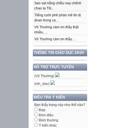
Sao vạt nắng chiều nay chênh
chao lạ Tôi...
Tiếng cười phê phán mê tín dị
đoan trong ca...
Vô Thường cám ơn thầy thật
nhiều. ...
Vô Thường cám ơn thầy....
THÔNG TIN GIÁO DỤC 24/24
HỔ TRỢ TRỰC TUYẾN
(Vô Thường)
(ntn_dau)
ĐIỀU TRA Ý KIẾN
Bạn thấy trang này như thế nào?
Đẹp
Đơn điệu
Bình thường
Ý kiến khác