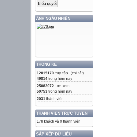
ẢNH NGẪU NHIÊN
THỐNG KÊ
12015170
truy cập (
chi tiết
)
49814
trong hôm nay
25082072
lượt xem
50753
trong hôm nay
2031
thành viên
THÀNH VIÊN TRỰC TUYẾN
178 khách và 0 thành viên
SẮP XẾP DỮ LIỆU