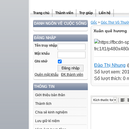
Trang chủ
Thành viên
Trợ giúp
Liên hệ
Gốc
>
Góc Thơ Vô Thư
DANH NGÔN VỀ CUỘC SỐNG
Xuân quê hương
ĐĂNG NHẬP
Tên truy nhập
Mật khẩu
Ghi nhớ
Đào Thị Nhung
@
Số lượt xem: 20
Quên mật khẩu
ĐK thành viên
Số lượt thích: 0
THÔNG TIN
Giới thiệu bản thân
Kích thước font
Thành tích
Chia sẻ kinh nghiệm
Lưu giữ kỉ niệm