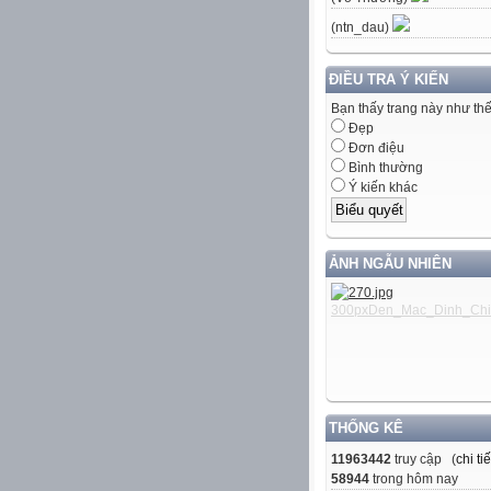
(ntn_dau)
ĐIỀU TRA Ý KIẾN
Bạn thấy trang này như th
Đẹp
Đơn điệu
Bình thường
Ý kiến khác
ẢNH NGẪU NHIÊN
THỐNG KÊ
11963442
truy cập (
chi tiế
58944
trong hôm nay