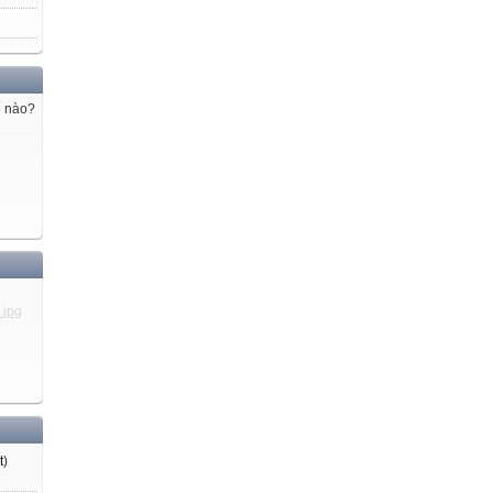
ế nào?
t
)