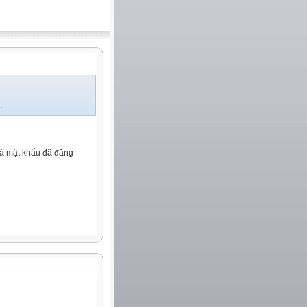
.
và mật khẩu đã đăng