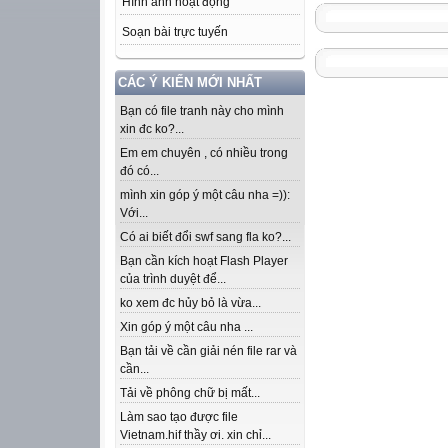
Hình ảnh hoạt động
Soạn bài trực tuyến
CÁC Ý KIẾN MỚI NHẤT
Bạn có file tranh này cho mình
xin đc ko?...
Em em chuyên , có nhiều trong
đó có...
mình xin góp ý một câu nha =)):
Với...
Có ai biết đổi swf sang fla ko?...
Bạn cần kích hoạt Flash Player
của trình duyệt để...
ko xem đc hủy bỏ là vừa...
Xin góp ý một câu nha ...
Bạn tải về cần giải nén file rar và
cần...
Tải về phông chữ bị mất...
Làm sao tạo được file
Vietnam.hif thầy ơi. xin chỉ...