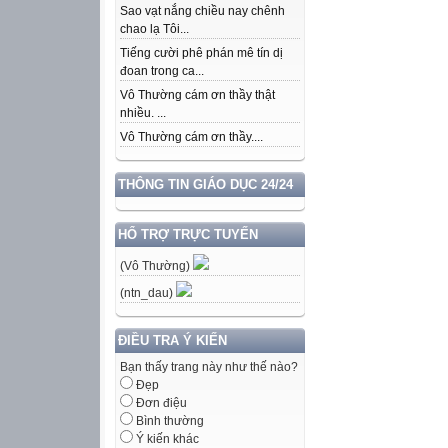
Sao vạt nắng chiều nay chênh
chao lạ Tôi...
Tiếng cười phê phán mê tín dị
đoan trong ca...
Vô Thường cám ơn thầy thật
nhiều. ...
Vô Thường cám ơn thầy....
THÔNG TIN GIÁO DỤC 24/24
HỔ TRỢ TRỰC TUYẾN
(Vô Thường)
(ntn_dau)
ĐIỀU TRA Ý KIẾN
Bạn thấy trang này như thế nào?
Đẹp
Đơn điệu
Bình thường
Ý kiến khác