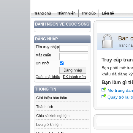
Trang chủ
Thành viên
Trợ giúp
Liên hệ
DANH NGÔN VỀ CUỘC SỐNG
Bạn 
ĐĂNG NHẬP
Trang nà
Tên truy nhập
Mật khẩu
Truy cập tra
Ghi nhớ
Bạn phải mở tra
khẩu đã đăng ký 
Quên mật khẩu
ĐK thành viên
Bạn làm gì ti
THÔNG TIN
Mở trang đă
Quay trở lại 
Giới thiệu bản thân
Thành tích
Chia sẻ kinh nghiệm
Lưu giữ kỉ niệm