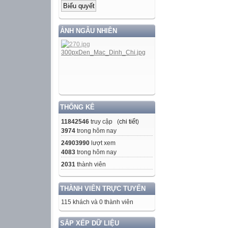
ẢNH NGẪU NHIÊN
THỐNG KÊ
11842546
truy cập (
chi tiết
)
3974
trong hôm nay
24903990
lượt xem
4083
trong hôm nay
2031
thành viên
THÀNH VIÊN TRỰC TUYẾN
115 khách và 0 thành viên
SẮP XẾP DỮ LIỆU