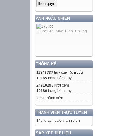
ẢNH NGẪU NHIÊN
THỐNG KÊ
11848737
truy cập (
chi tiết
)
10165
trong hôm nay
24910293
lượt xem
10386
trong hôm nay
2031
thành viên
THÀNH VIÊN TRỰC TUYẾN
147 khách và 0 thành viên
SẮP XẾP DỮ LIỆU