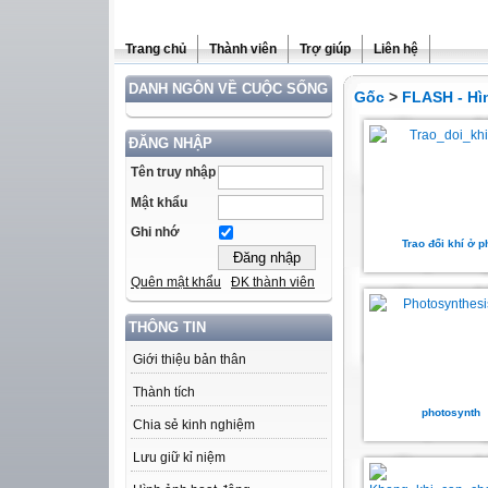
Trang chủ
Thành viên
Trợ giúp
Liên hệ
DANH NGÔN VỀ CUỘC SỐNG
Gốc
>
FLASH - Hì
ĐĂNG NHẬP
Tên truy nhập
Mật khẩu
Ghi nhớ
Trao đổi khí ở p
Quên mật khẩu
ĐK thành viên
THÔNG TIN
Giới thiệu bản thân
Thành tích
photosynth
Chia sẻ kinh nghiệm
Lưu giữ kỉ niệm