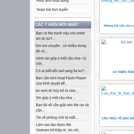
Hình ảnh hoạt động
Soạn bài trực tuyến
CÁC Ý KIẾN MỚI NHẤT
Không khí cần cho 
Bạn có file tranh này cho mình
xin đc ko?...
Em em chuyên , có nhiều trong
đó có...
mình xin góp ý một câu nha =)):
Với...
Có ai biết đổi swf sang fla ko?...
CÁ THIÊN THẦ
Bạn cần kích hoạt Flash Player
của trình duyệt để...
ko xem đc hủy bỏ là vừa...
Xin góp ý một câu nha ...
Bạn tải về cần giải nén file rar và
cần...
Tải về phông chữ bị mất...
CẤU TRÚC TẾ BÀO Đ
Làm sao tạo được file
Vietnam.hif thầy ơi. xin chỉ...