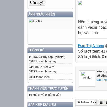
ẢNH NGẪU NHIÊN
Nên thường xuyê
đánh vecni hoặc
bụi vào nhà.
Đào Thị Nhung
@
THỐNG KÊ
Số lượt xem: 41
Số lượt thích: 0
11904253
truy cập (
chi tiết
)
65681
trong hôm nay
24968632
lượt xem
68725
trong hôm nay
Yếu tố 
số cũng
2031
thành viên
Đào Thị
THÀNH VIÊN TRỰC TUYẾN
16 khách và 0 thành viên
Kích thước font
SẮP XẾP DỮ LIỆU