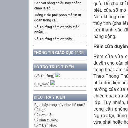
quả. Dù cho khí 
Sao vạt nắng chiều nay chênh
chao lạ Tôi...
biệt, cửa sổ mở
Tiếng cười phê phán mê tín dị
Nếu không còn 
đoan trong ca...
thủy tinh (pha l
Vô Thường cám ơn thầy thật
trời thành sắc 
nhiều. ...
năng động.
Vô Thường cám ơn thầy....
Rèm cửa duyên
THÔNG TIN GIÁO DỤC 24/24
Rèm cửa vừa có
duyên cho căn ph
HỔ TRỢ TRỰC TUYẾN
trọng hoặc ấm c
Theo Phong Thủy
(Vô Thường)
phía đối diện nê
(ntn_dau)
hướng của cửa s
chiếu qua cửa s
ĐIỀU TRA Ý KIẾN
lớp. Tuy nhiên
Bạn thấy trang này như thế nào?
trong căn phòng
Đẹp
Ngược lại, dùng
Đơn điệu
Bình thường
vừa phải hoặc hơ
Ý kiến khác