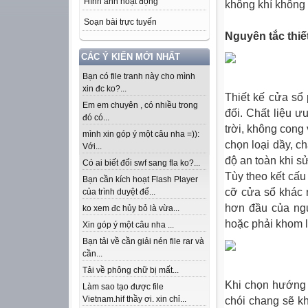
Hình ảnh hoạt động
không khí không 
Soạn bài trực tuyến
Nguyên tắc thiế
CÁC Ý KIẾN MỚI NHẤT
Bạn có file tranh này cho mình
xin đc ko?...
Thiết kế cửa sổ
Em em chuyên , có nhiều trong
đối. Chất liệu ư
đó có...
trời, không cong
mình xin góp ý một câu nha =)):
chọn loại dầy, c
Với...
độ an toàn khi s
Có ai biết đổi swf sang fla ko?...
Tùy theo kết cấu 
Bạn cần kích hoạt Flash Player
cỡ cửa sổ khác 
của trình duyệt để...
hơn đầu của ngư
ko xem đc hủy bỏ là vừa...
hoặc phải khom l
Xin góp ý một câu nha ...
Bạn tải về cần giải nén file rar và
cần...
Tải về phông chữ bị mất...
Khi chọn hướng 
Làm sao tạo được file
Vietnam.hif thầy ơi. xin chỉ...
chói chang sẽ k