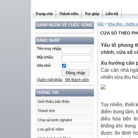
Trang chủ
Thành viên
Trợ giúp
Liên hệ
Gốc
>
Nhà đẹp - Vườn x
DANH NGÔN VỀ CUỘC SỐNG
CỬA SỔ THEO P
ĐĂNG NHẬP
Yếu tố phong t
Tên truy nhập
chính, cửa số c
Mật khẩu
Xu hướng căn 
Ghi nhớ
Các căn nhà ngày
nhiên vừa thu hú
Quên mật khẩu
ĐK thành viên
THÔNG TIN
Giới thiệu bản thân
Tuy nhiên, thiết
Thành tích
điểm trọng tâm, 
điều hòa bên tr
Chia sẻ kinh nghiệm
không khí trong
Lưu giữ kỉ niệm
được ổn định ho