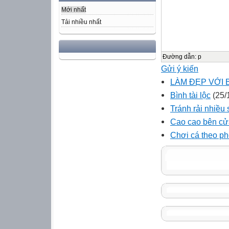
Mới nhất
Tải nhiều nhất
Đường dẫn
:
p
Gửi ý kiến
LÀM ĐẸP VỚI 
Bình tài lộc
(25/
Tránh rải nhiều
Cao cao bên cử
Chơi cá theo p