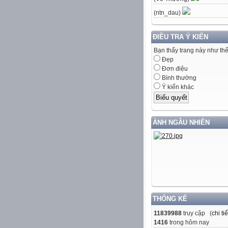
(ntn_dau)
ĐIỀU TRA Ý KIẾN
Bạn thấy trang này như th
Đẹp
Đơn điệu
Bình thường
Ý kiến khác
ẢNH NGẪU NHIÊN
THỐNG KÊ
11839988
truy cập (
chi tiế
1416
trong hôm nay