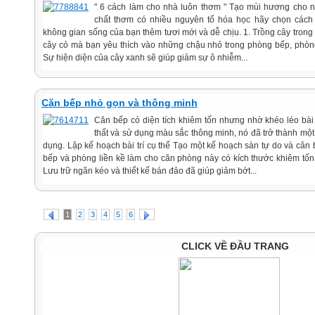
" 6 cách làm cho nhà luôn thơm " Tạo mùi hương cho n
chất thơm có nhiều nguyên tố hóa học hãy chọn cách
không gian sống của bạn thêm tươi mới và dễ chịu. 1. Trồng cây trong
cây cỏ mà bạn yêu thích vào những chậu nhỏ trong phòng bếp, phòn
Sự hiện diện của cây xanh sẽ giúp giảm sự ô nhiễm...
Căn bếp nhỏ gọn và thông minh
Căn bếp có diện tích khiêm tốn nhưng nhờ khéo léo bài 
thất và sử dụng màu sắc thông minh, nó đã trở thành một 
dụng. Lập kế hoạch bài trí cụ thể Tạo một kế hoạch sàn tự do và cân
bếp và phòng liền kề làm cho căn phòng này có kích thước khiêm tốn
Lưu trữ ngăn kéo và thiết kế bán đảo đã giúp giảm bớt...
1
2
3
4
5
6
CLICK VỀ ĐẦU TRANG