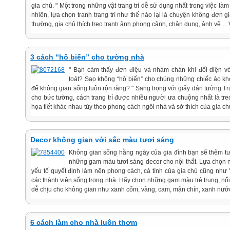
gia chủ. " Một trong những vật trang trí dễ sử dụng nhất trong việc là
nhiên, lựa chọn tranh trang trí như thế nào lại là chuyện không đơn g
thường, gia chủ thích treo tranh ảnh phong cảnh, chân dung, ảnh vẽ… V
3 cách “hô biến” cho tường nhà
" Bạn cảm thấy đơn điệu và nhàm chán khi đối diện v
toát? Sao không “hô biến” cho chúng những chiếc áo kh
để không gian sống luôn rộn ràng? " Sang trọng với giấy dán tường T
cho bức tường, cách trang trí được nhiều người ưa chuộng nhất là tr
họa tiết khác nhau tùy theo phong cách ngôi nhà và sở thích của gia ch
Decor không gian với sắc màu tươi sáng
Không gian sống hằng ngày của gia đình bạn sẽ thêm tươ
những gam màu tươi sáng decor cho nội thất. Lựa chọn n
yếu tố quyết định làm nên phong cách, cá tính của gia chủ cũng như 
các thành viên sống trong nhà. Hãy chọn những gam màu trẻ trung, nổi
dễ chịu cho không gian như xanh cốm, vàng, cam, mận chín, xanh nước
6 cách làm cho nhà luôn thơm