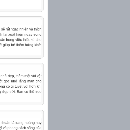
sẽ rất ngạc nhiên và thích
h lại xuất hiện ngay trong
n trong việc thiết kế cho
sẽ giúp bé thêm hứng khởi
 nhà đẹp, thêm một vài vật
 một góc nhỏ lãng mạn cho
ng có gì tuyệt vời hơn khi
 đẹp trời. Bạn có thể treo
n thuần là trang hoàng hay
 mỹ và phong cách sống của