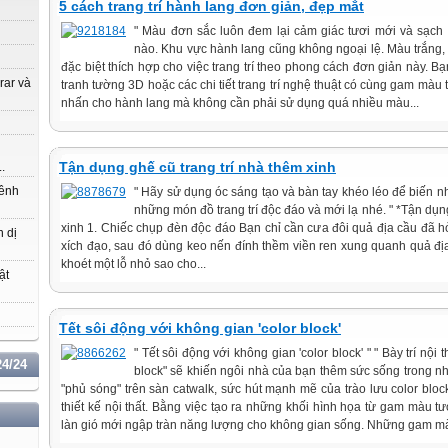
5 cách trang trí hành lang đơn giản, đẹp mắt
" Màu đơn sắc luôn đem lại cảm giác tươi mới và sạch
nào. Khu vực hành lang cũng không ngoại lệ. Màu trắng
đặc biệt thích hợp cho việc trang trí theo phong cách đơn giản này. 
 rar và
tranh tường 3D hoặc các chi tiết trang trí nghệ thuật có cùng gam màu t
nhấn cho hành lang mà không cần phải sử dụng quá nhiều màu...
Tận dụng ghế cũ trang trí nhà thêm xinh
..
hênh
" Hãy sử dụng óc sáng tạo và bàn tay khéo léo để biến 
những món đồ trang trí độc đáo và mới lạ nhé. " *Tận dụng
xinh 1. Chiếc chụp đèn độc đáo Bạn chỉ cần cưa đôi quả địa cầu đã 
n dị
xích đạo, sau đó dùng keo nến đính thềm viền ren xung quanh quả đị
khoét một lỗ nhỏ sao cho...
ật
Tết sôi động với không gian 'color block'
" Tết sôi động với không gian 'color block' " " Bày trí nội
4/24
block" sẽ khiến ngôi nhà của bạn thêm sức sống trong n
"phủ sóng" trên sàn catwalk, sức hút mạnh mẽ của trào lưu color bl
thiết kế nội thất. Bằng việc tạo ra những khối hình họa từ gam màu 
làn gió mới ngập tràn năng lượng cho không gian sống. Những gam mà