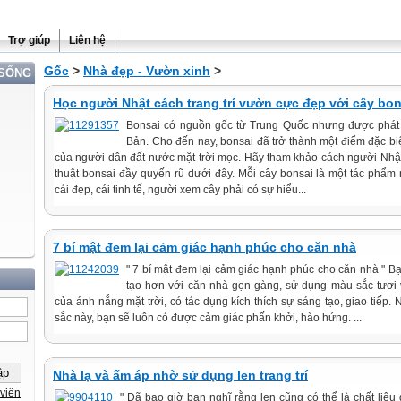
Trợ giúp
Liên hệ
Gốc
>
Nhà đẹp - Vườn xinh
>
 SỐNG
Học người Nhật cách trang trí vườn cực đẹp với cây bon
Bonsai có nguồn gốc từ Trung Quốc nhưng được phát 
Bản. Cho đến nay, bonsai đã trở thành một điểm đặc biệ
của người dân đất nước mặt trời mọc. Hãy tham khảo cách người Nhật
thuật bonsai đầy quyến rũ dưới đây. Mỗi cây bonsai là một tác phẩm
cái đẹp, cái tinh tế, người xem cây phải có sự hiểu...
7 bí mật đem lại cảm giác hạnh phúc cho căn nhà
" 7 bí mật đem lại cảm giác hạnh phúc cho căn nhà " B
tạo hơn với căn nhà gọn gàng, sử dụng màu sắc tươi 
của ánh nắng mặt trời, có tác dụng kích thích sự sáng tạo, giao tiế
sắc này, bạn sẽ luôn có được cảm giác phấn khởi, hào hứng. ...
Nhà lạ và ấm áp nhờ sử dụng len trang trí
viên
" Đã bao giờ bạn nghĩ rằng len cũng có thể là chất liệu g