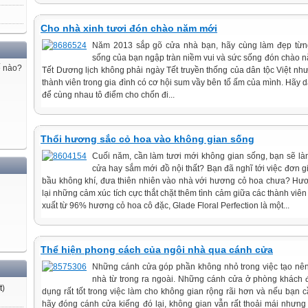
Cho nhà xinh tươi đón chào năm mới
Năm 2013 sắp gõ cửa nhà bạn, hãy cùng làm đẹp từn
sống của bạn ngập tràn niềm vui và sức sống đón chào nă
ế nào?
Tết Dương lịch không phải ngày Tết truyền thống của dân tộc Việt nh
thành viên trong gia đình có cơ hội sum vầy bên tổ ấm của mình. Hãy dà
để cùng nhau tô điểm cho chốn đi...
Thổi hương sắc cỏ hoa vào không gian sống
Cuối năm, cần làm tươi mới không gian sống, bạn sẽ là
cửa hay sắm mới đồ nội thất? Bạn đã nghĩ tới việc đơn gi
bầu không khí, đưa thiên nhiên vào nhà với hương cỏ hoa chưa? Hư
lại những cảm xúc tích cực thắt chặt thêm tình cảm giữa các thành viên
xuất từ 96% hương cỏ hoa cô đặc, Glade Floral Perfection là một...
Thể hiện phong cách của ngôi nhà qua cánh cửa
Những cánh cửa góp phần không nhỏ trong việc tạo nên
nhà từ trong ra ngoài. Những cánh cửa ở phòng khách 
t
)
dụng rất tốt trong việc làm cho không gian rộng rãi hơn và nếu bạn c
hãy đóng cánh cửa kiếng đó lại, không gian vẫn rất thoải mái nhưng 