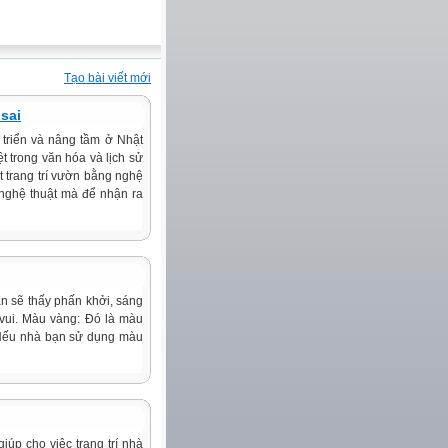
Tạo bài viết mới
sai
triển và nâng tầm ở Nhật
t trong văn hóa và lịch sử
 trang trí vườn bằng nghệ
 nghệ thuật mà để nhận ra
ạn sẽ thấy phấn khởi, sáng
vui. Màu vàng: Đó là màu
p. Nếu nhà bạn sử dụng màu
iúp cho việc trang trí nhà