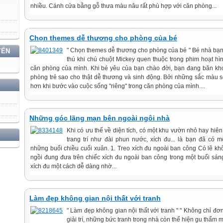
nhiều. Cánh cửa bằng gỗ thưa màu nâu rất phù hợp với căn phòng...
Chọn themes dễ thương cho phòng của bé
" Chọn themes dễ thương cho phòng của bé " Bé nhà bạn 
YẾN
thú khi chú chuột Mickey quen thuộc trong phim hoạt hìn
căn phòng của mình. Khi bé yêu của bạn chào đời, bạn đang băn khoă
phòng trẻ sao cho thật dễ thương và sinh động. Bởi những sắc màu 
hơn khi bước vào cuộc sống "riêng" trong căn phòng của mình....
Những góc lãng mạn bên ngoài ngôi nhà
Khi có ưu thế về diện tích, có một khu vườn nhỏ hay hiên
trang trí như đài phun nước, xích đu... là bạn đã có
những buổi chiều cuối xuân. 1. Treo xích đu ngoài ban công Có lẽ khô
ngồi đung đưa trên chiếc xích đu ngoài ban công trong một buổi sáng
xích đu một cách dễ dàng nhờ...
Làm đẹp không gian nội thất với tranh
" Làm đẹp không gian nội thất với tranh " " Không chỉ đơ
giải trí, những bức tranh trong nhà còn thể hiện gu thẩm