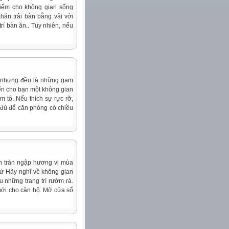
iểm cho không gian sống
hăn trải bàn bằng vải với
trí bàn ăn.. Tuy nhiên, nếu
nh nhưng đều là những gam
ến cho bạn một không gian
m tô. Nếu thích sự rực rỡ,
 đủ để căn phòng có chiều
n tràn ngập hương vị mùa
thứ Hãy nghĩ về không gian
 những trang trí rườm rà.
mới cho căn hộ. Mở cửa sổ