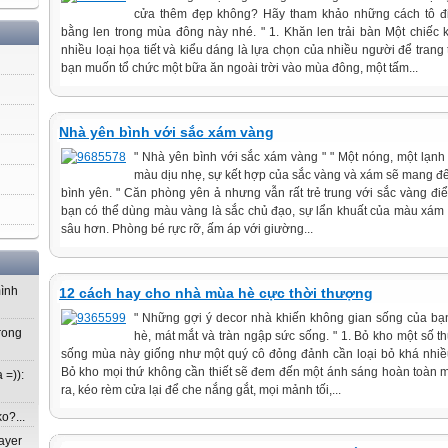
cửa thêm đẹp không? Hãy tham khảo những cách tô đ
bằng len trong mùa đông này nhé. " 1. Khăn len trải bàn Một chiếc k
nhiều loại họa tiết và kiểu dáng là lựa chọn của nhiều người để trang 
bạn muốn tổ chức một bữa ăn ngoài trời vào mùa đông, một tấm...
Nhà yên bình với sắc xám vàng
" Nhà yên bình với sắc xám vàng " " Một nóng, một lạ
màu dịu nhẹ, sự kết hợp của sắc vàng và xám sẽ mang đ
bình yên. " Căn phòng yên ả nhưng vẫn rất trẻ trung với sắc vàng điể
bạn có thể dùng màu vàng là sắc chủ đạo, sự lẩn khuất của màu xám
sâu hơn. Phòng bé rực rỡ, ấm áp với giường...
mình
12 cách hay cho nhà mùa hè cực thời thượng
" Những gợi ý decor nhà khiến không gian sống của bạ
rong
hè, mát mắt và tràn ngập sức sống. " 1. Bỏ kho một số 
sống mùa này giống như một quý cô đỏng đảnh cần loại bỏ khá nhiều
Bỏ kho mọi thứ không cần thiết sẽ đem đến một ánh sáng hoàn toàn 
 =)):
ra, kéo rèm cửa lại để che nắng gắt, mọi mảnh tối,...
o?...
ayer