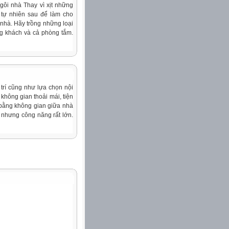
gôi nhà Thay vì xịt những
 tự nhiên sau để làm cho
 nhà. Hãy trồng những loại
g khách và cả phòng tắm.
trí cũng như lựa chọn nội
không gian thoải mái, tiện
 bằng không gian giữa nhà
 nhưng công năng rất lớn.