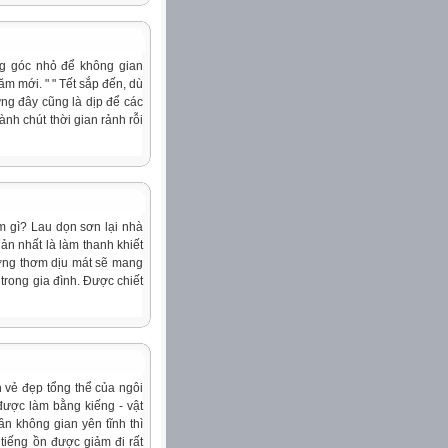
g góc nhỏ để không gian
m mới. " " Tết sắp đến, dù
ưng đây cũng là dịp để các
nh chút thời gian rảnh rỗi
m gì? Lau dọn sơn lại nhà
ản nhất là làm thanh khiết
ơng thơm dịu mát sẽ mang
 trong gia đình. Được chiết
 vẻ đẹp tổng thể của ngôi
được làm bằng kiếng - vật
ần không gian yên tĩnh thì
tiếng ồn được giảm đi rất