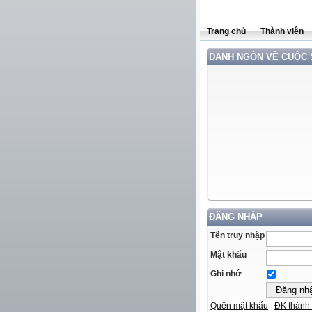
Trang chủ
Thành viên
DANH NGÔN VỀ CUỘC
ĐĂNG NHẬP
Tên truy nhập
Mật khẩu
Ghi nhớ
Quên mật khẩu
ĐK thành 