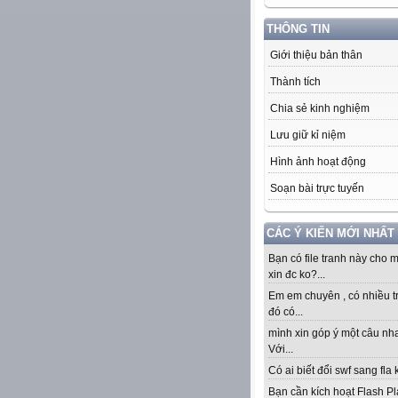
THÔNG TIN
Giới thiệu bản thân
Thành tích
Chia sẻ kinh nghiệm
Lưu giữ kỉ niệm
Hình ảnh hoạt động
Soạn bài trực tuyến
CÁC Ý KIẾN MỚI NHẤT
Bạn có file tranh này cho 
xin đc ko?...
Em em chuyên , có nhiều t
đó có...
mình xin góp ý một câu nha
Với...
Có ai biết đổi swf sang fla k
Bạn cần kích hoạt Flash Pl