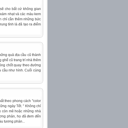
 sẽ cho bất cứ không gian
, xám nhạt và các màu kem
Bạn chỉ cần thêm những bức
rung tính là đã tạo ra điểm
những quả địa cầu cũ thành
 ghế cũ trang trí nhà thêm
hỏng chốt quay theo đường
a cầu như hình. Cuối cùng
 thất theo phong cách "color
hững ngày Tết. " Không chỉ
ock còn mê hoặc những nhà
tương phản, họ đã đem đến
u tương phản...