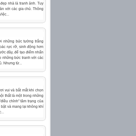
m đẹp nhà là tranh ảnh. Tuy
iản với các gia chủ. Thông
iệc...
ới những bức tường trắng
oác rực rỡ, sinh động hơn
rước đây, để tạo điểm nhấn
eo những bức tranh với các
ủ. Nhưng từ...
i vui và bắt mắt khi chọn
ội thất là một trong những
"điều chỉnh" tâm trạng của
 bật và mang lại không khí
...