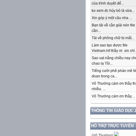
của trình duyệt để...
ko xem đc hủy bỏ là vừa...
Xin góp ý một câu nha ...
Bạn tải về cần giải nén file
cần...
Tải về phông chữ bị mất...
Làm sao tạo được file
Vietnam.hif thầy ơi. xin chỉ.
Sao vạt nắng chiều nay c
chao lạ Tôi...
Tiếng cười phê phán mê tí
đoan trong ca...
Vô Thường cám ơn thầy th
nhiều. ...
Vô Thường cám ơn thầy....
THÔNG TIN GIÁO DỤC 2
HỔ TRỢ TRỰC TUYẾN
(Vô Thường)