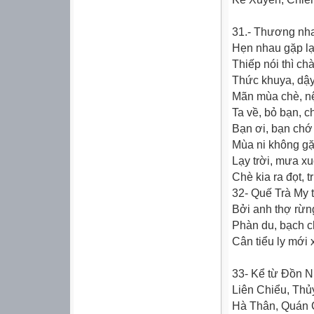
31.- Thương nha
Hẹn nhau gặp lạ
Thiếp nói thì ch
Thức khuya, dậy
Mãn mùa chè, nệ
Ta về, bỏ bạn, c
Bạn ơi, bạn chớ 
Mùa ni không gặ
Lạy trời, mưa x
Chè kia ra đọt,
32- Quế Trà My 
Bởi anh thợ rừng
Phàn du, bạch c
Cân tiểu ly mới 
33- Kể từ Ðồn N
Liên Chiểu, Th
Hà Thân, Quán 