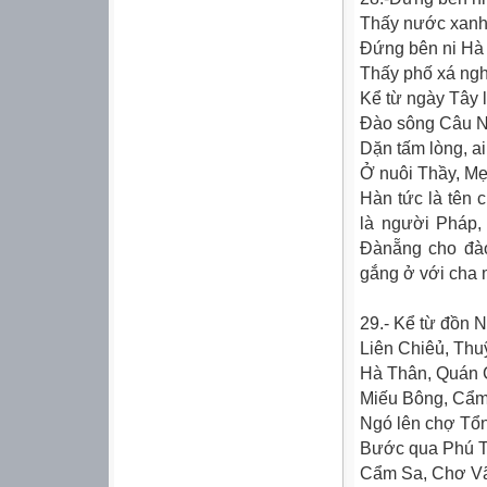
Thấy nước xanh 
Ðứng bên ni Hà 
Thấy phố xá ng
Kể từ ngày Tây l
Ðào sông Câu Nh
Dặn tấm lòng, a
Ở nuôi Thầy, Mẹ
Hàn tức là tên 
là người Pháp,
Ðànẵng cho đà
gắng ở với cha 
29.- Kể từ đồn N
Liên Chiêủ, Thu
Hà Thân, Quán 
Miếu Bông, Cẩm 
Ngó lên chợ Tổn
Bước qua Phú T
Cẩm Sa, Chơ Vã