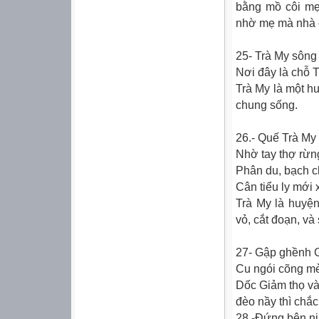
bằng mồ côi mẹ,
nhờ mẹ mà nhà c
25- Trà My sông
Nơi đây là chỗ 
Trà My là một 
chung sống.
26.- Quế Trà My 
Nhờ tay thợ rừng
Phân du, bạch ch
Cân tiểu ly mới 
Trà My là huyện
vỏ, cắt đoạn, và
27- Gập ghềnh G
Cu ngói cõng mè
Dốc Giảm thọ và 
đèo nầy thì chắc
28.-Ðứng bên ni