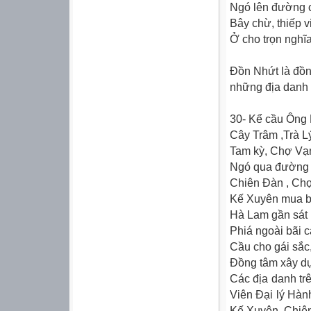
Ngó lên đường c
Bây chừ, thiếp v
Ở cho trọn nghĩ
Ðồn Nhứt là đồn 
những địa danh
30- Kể cầu Ông 
Cây Trâm ,Trà L
Tam kỳ, Chợ Vạn
Ngó qua đường c
Chiên Ðàn , Chợ
Kế Xuyên mua bá
Hà Lam gần sát
Phiá ngoài bãi c
Cầu cho gái sắc, t
Ðồng tâm xây dự
Các địa danh trê
Viên Ðại lý Hà
Kế Xuyên, Chiên