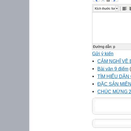
Kích thước font
Đường dẫn
:
p
Gửi ý kiến
CẢM NGHĨ VỀ 
Bài văn 9 điểm
(
TÌM HIỂU DÂN
ĐẶC SẢN MIỀN
CHÚC MỪNG 2