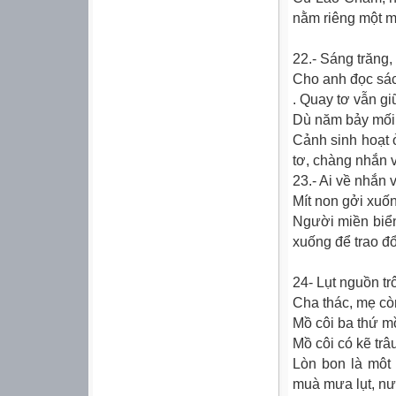
nằm riêng một m
22.- Sáng trăng, 
Cho anh đọc sác
. Quay tơ vẫn gi
Dù năm bảy mối 
Cảnh sinh hoạt 
tơ, chàng nhắn 
23.- Ai về nhắn 
Mít non gởi xuốn
Người miền biển
xuống để trao đ
24- Lụt nguồn trô
Cha thác, mẹ còn
Mồ côi ba thứ mồ
Mồ côi có kẽ trâ
Lòn bon là môt l
muà mưa lụt, nướ