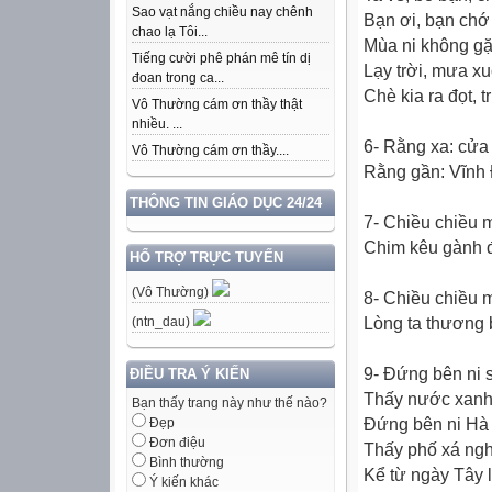
Sao vạt nắng chiều nay chênh
Bạn ơi, bạn chớ 
chao lạ Tôi...
Mùa ni không gặ
Tiếng cười phê phán mê tín dị
Lạy trời, mưa x
đoan trong ca...
Chè kia ra đọt,
Vô Thường cám ơn thầy thật
nhiều. ...
6- Rằng xa: cửa
Vô Thường cám ơn thầy....
Rằng gần: Vĩnh 
THÔNG TIN GIÁO DỤC 24/24
7- Chiều chiều 
Chim kêu gành đ
HỔ TRỢ TRỰC TUYẾN
(Vô Thường)
8- Chiều chiều 
Lòng ta thương 
(ntn_dau)
9- Ðứng bên ni 
ĐIỀU TRA Ý KIẾN
Thấy nước xanh 
Bạn thấy trang này như thế nào?
Ðứng bên ni Hà
Đẹp
Đơn điệu
Thấy phố xá ng
Bình thường
Kể từ ngày Tây l
Ý kiến khác