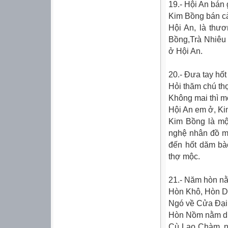
19.- Hội An bán
Kim Bồng bán cả
Hội An, là thư
Bồng,Trà Nhiêu 
ở Hội An.
20.- Ðưa tay hố
Hỏi thăm chú th
Không mai thì mố
Hội An em ở, Ki
Kim Bồng là một
nghệ nhân đồ m
đến hốt dăm bà
thợ mộc.
21.- Năm hòn nằ
Hòn Khô, Hòn Dà
Ngó về Cửa Ðại,
Hòn Nồm nằm dư
Cù Lao Chàm, n