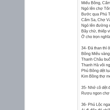
Miếu Bông, Cẩm 
Ngó lên chợ Tổ
Bước qua Phú T
Cẩm Sa, Chợ Vả
Ngó lên đường 
Bây chừ, thiếp v
Ở cho trọn nghĩ
34- Đá than thì
Bông Miêu vàng
Thanh Châu buô
Thanh Hà vôi ng
Phú Bông dệt lụa
Kim Bồng thợ mộ
35- Nhớ cô dệt 
Rượu ngon chợ 
36- Phú Lộc ng