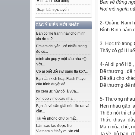
Hình ảnh hoạt động
Bạn về đừng ngủ
Nơi mô nghĩa nặn
Soạn bài trực tuyến
2- Quảng Nam ha
CÁC Ý KIẾN MỚI NHẤT
Bình Ðịnh nằm c
Bạn có file tranh này cho mình
xin đc ko?...
3- Học trò trong
Em em chuyên , có nhiều trong
Thấy cô gái Huế
đó có...
mình xin góp ý một câu nha =)):
4- Ai đi phố Hội
Với...
Ðể thương , để n
Có ai biết đổi swf sang fla ko?...
Ðể sầu cho khác
Bạn cần kích hoạt Flash Player
của trình duyệt để...
Ðể thương để nh
ko xem đc hủy bỏ là vừa...
5- Thương nhau
Xin góp ý một câu nha ...
Hẹn nhau gặp lạ
Bạn tải về cần giải nén file rar và
cần...
Thiếp nói thì ch
Tải về phông chữ bị mất...
Thức khuya, dậy
Làm sao tạo được file
Mãn mùa chè, n
Vietnam.hif thầy ơi. xin chỉ...
Ta về, bỏ bạn, c