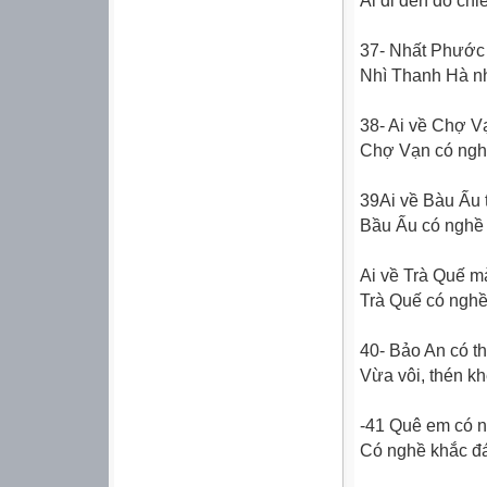
Ai đi đến đó ch
37- Nhất Phước
Nhì Thanh Hà n
38- Ai về Chợ Vạ
Chợ Vạn có ngh
39Ai về Bàu Ấu t
Bầu Ấu có nghề 
Ai về Trà Quế m
Trà Quế có nghề
40- Bảo An có 
Vừa vôi, thén k
-41 Quê em có 
Có nghề khắc đá