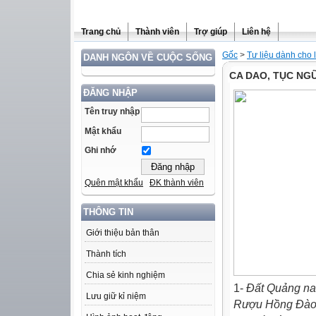
Trang chủ
Thành viên
Trợ giúp
Liên hệ
Gốc
>
Tư liệu dành cho 
DANH NGÔN VỀ CUỘC SỐNG
CA DAO, TỤC NG
ĐĂNG NHẬP
Tên truy nhập
Mật khẩu
Ghi nhớ
Quên mật khẩu
ĐK thành viên
THÔNG TIN
Giới thiệu bản thân
Thành tích
Chia sẻ kinh nghiệm
1-
Ðất Quảng n
Lưu giữ kỉ niệm
Rượu Hồng Ðào 