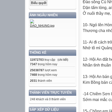
Ðào sông Cù Nhĩ
Dặn tấm lòng, a
Ở nuôi thầy mẹ,
ẢNH NGẪU NHIÊN
10- Ngó lên Hò
Thương cha nhớ
11- Ai đi cách t
Nhớ tô mì Quản
THỐNG KÊ
12- Hội An đất 
11972703
truy cập (
chi tiết
)
7347
trong hôm nay
Nhân tình thuần
25038787
lượt xem
7468
trong hôm nay
13- Hội An bán 
2031
thành viên
Kim Bồng bán cả
THÀNH VIÊN TRỰC TUYẾN
-14 Chiêm Sơn l
248 khách và 0 thành viên
Sớm mai mắc cưở
SẮP XẾP DỮ LIỆU
15- Chồng em là 