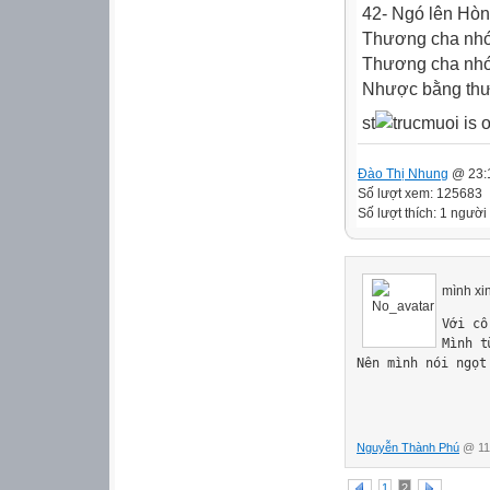
42- Ngó lên Hò
Thương cha nhớ
Thương cha nhớ
Nhược bằng thư
st
Đào Thị Nhung
@ 23:1
Số lượt xem: 125683
Số lượt thích: 1 người 
mình xin
V
ớ
i c
ô
M
ì
nh t
N
ê
n m
ì
nh n
ó
i ng
ọ
t
Nguyễn Thành Phú
@ 11h
1
2